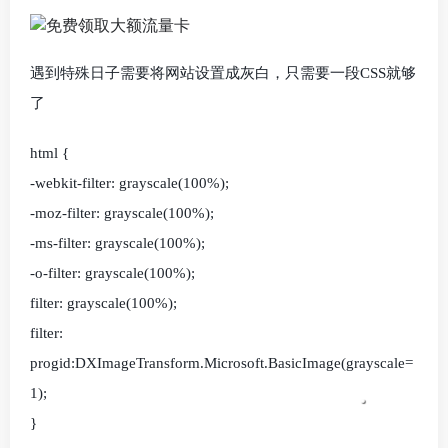
遇到特殊日子需要将网站设置成灰白，只需要一段CSS就够
了
html {
-webkit-filter: grayscale(100%);
-moz-filter: grayscale(100%);
-ms-filter: grayscale(100%);
-o-filter: grayscale(100%);
filter: grayscale(100%);
filter:
progid:DXImageTransform.Microsoft.BasicImage(grayscale=
1);
}