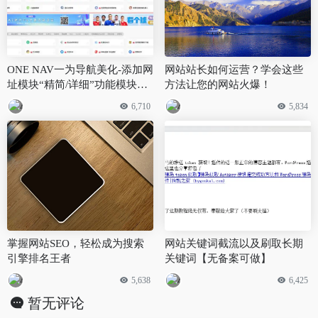
ONE NAV一为导航美化-添加网
网站站长如何运营？学会这些
址模块“精简/详细”功能模块美
方法让您的网站火爆！
化:24-08-16
6,710
5,834
掌握网站SEO，轻松成为搜索
网站关键词截流以及刷取长期
引擎排名王者
关键词【无备案可做】
5,638
6,425
暂无评论