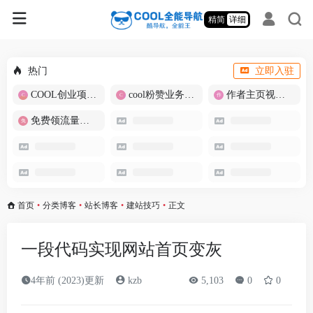
精简
详细
热门
立即入驻
COOL创业项目商城
cool粉赞业务商城【爆粉引流】
作者主页视频批量提取
免费领流量卡-包邮
首页
•
分类博客
•
站长博客
•
建站技巧
•
正文
一段代码实现网站首页变灰
4年前 (2023)更新
kzb
5,103
0
0