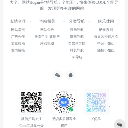
大全。网站slogan是“酷导航，全能王”，快来体验COOL全能导
航，发现更多有趣的网站！
友情合作
本站相关
分类导航
娱乐休闲
网站提交
网站公告
娱乐导航
酷看搜剧
广告合作
免责申明-致用户
影视导航
每日60秒信息流
文章投稿
站点地图
自媒体导航
抖音小姐姐
友情链接
站长导航
随机小姐姐
AI导航
微信扫码关注
见识多多博客小
QQ群
Coco工具集公众
程序