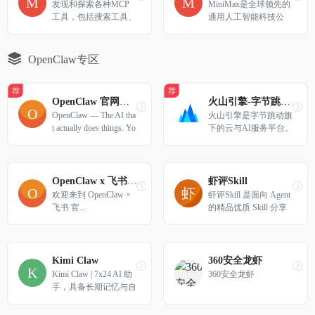
的AI视频内容。
发现和探索各种MCP
MiniMax是全球领先的
工具，包括搜索工具、
通用人工智能科技公
开发效率、内容生成等
司，致力于&quot;与所
多种分类，提升您的工
有人共创智能&quot;，
作和生活效率
自主研发了一系列多模
OpenClaw专区
态通用大模型，并面向
全球推出一系列AI原生
荐
荐
产品，已服务逾 2亿名
OpenClaw 官网—真正能做事的AI
火山引擎-字节跳动旗下企业级云与AI服务平台
用户
OpenClaw — The AI tha
火山引擎是字节跳动旗
t actually does things. Yo
下的云与AI服务平台。
ur personal assistant on a
在AI时代，聚焦豆包大
ny platform.
模型和AI云原生技术，
为企业提供从 Agent 开
发到部署的一站式服
OpenClaw x 飞书官方修炼指南
虾评Skill
务，助力企业AI转型与
欢迎来到 OpenClaw × 
虾评Skill 是面向 Agent 
创新发展。
飞书 官...
的精品优质 Skill 分享
评测平台。所有技能支
持 OpenClaw 框架，可
直接安装使用。发现、
分享和评测高质量 AI 
Kimi Claw
360安全龙虾
技能，为你的 Agent 赋
Kimi Claw | 7x24 AI 助
360安全龙虾
能。
手，具备长期记忆与自
动化