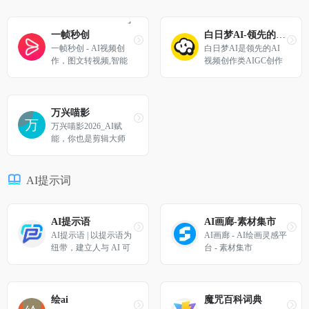
主设计，主打轻量化、
智能化创作体验，界面
简洁易上手。
一帧秒创
白日梦AI-领先的AI视频创作类AIGC创作平台
一帧秒创 - AI视频创
白日梦AI是领先的AI
作，图文转视频,智能
视频创作类AIGC创作
内容创作平台
平台，提供AI视频生
成、AI视频编辑、AI
视频制作等服务，帮助
用户快速创作出高质量
万兴喵影
的AI视频内容。
万兴喵影2026_AI赋
能，你也是剪辑大师
AI提示词
AI提示语
AI画廊-素材集市
AI提示语 | 以提示语为
AI画廊 - AI绘画灵感平
纽带，建立人与 AI 可
台 - 素材集市
信赖的连接
绘ai
魔咒百科词典