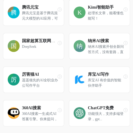
识，都可以轻松解答，
让你快速进入心流状
腾讯元宝
Kimi智能助手
态，让知识随心流动！
腾讯元宝是基于腾讯混
处理长文章，能看懂也
元大模型的AI应用，可
能写！
以帮你写作绘画文案翻
译编程搜索阅读总结的
全能助手
国家超算互联网平台SCNet
纳米AI搜索
DeepSeek
纳米AI搜索开创全新问
答方式，没有套路，直
接给答案，让搜索变得
简单直观！拍照问、语
音搜、听答案，让搜索
随心所欲，智慧触手可
厉害猫AI
库宝AI写作
得。
遥遥领先的AI全职业办
库宝AI 有价值的智能
公写作平台
伙伴助手
360AI搜索
ChatGPT免费
360AI搜索一生成式AI
功能强大，支持多端登
答案引擎。你来提问，
录，gpt...
剩下的工作交给我!