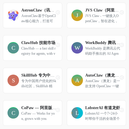
AstronClaw（讯飞龙虾）
JVS Claw（阿里龙虾）
AstronClaw基于OpenCl
JVS Claw - 一键接入O
aw核心能力，打造可
penClaw，智在进化，
深度定制的个人AI助
快乐养虾
手；集成高效skills，实
现多渠道信息交互
ClawHub 技能市场
WorkBuddy 腾讯版🦞AI 办公助手
ClawHub — a fast skill r
WorkBuddy 是腾讯云代
egistry for agents, with v
码助手推出的 AI Agen
ector search.
t 办公工具，自主规划
并交付多模态复杂任务
结果，支持多 Agents 
并行工作，极致提效。
SkillHub 专为中国用户优化的Skills社区
AutoClaw（澳龙）- OpenClaw一键安装 | 飞书集成 | AI助手下载
专为中国用户优化的Sk
AutoClaw（澳龙）是一
ills社区，SkillHub 精
款支持 OpenClaw 一键
选 Top 50 高质量 AI Sk
安装的 AI 助手工具，
ills，经过安全审核与
支持 Windows 与 macO
多维度评估，助你发现
S，提供飞书集成、模
最实用的 AI 技能。
型热插拔、50+技能与
CoPaw — 阿里版龙虾
LobsterAI 有道龙虾
AutoGLM浏览器自动
CoPaw — Works for yo
LobsterAI 一个7×24小
化能力，小白也能快速
u, grows with you.
时帮你干活的全场景个
上手。
人助理 Agent。