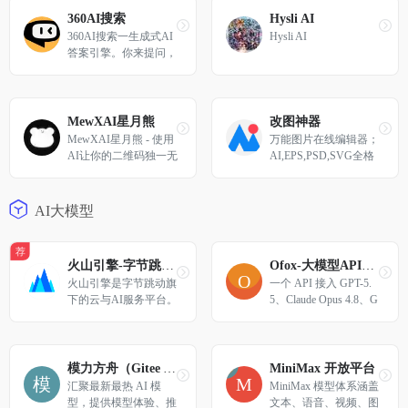
360AI搜索
Hysli AI
360AI搜索一生成式AI
Hysli AI
答案引擎。你来提问，
剩下的工作交给我!
MewXAI星月熊
改图神器
MewXAI星月熊 - 使用
万能图片在线编辑器；
AI让你的二维码独一无
AI,EPS,PSD,SVG全格
二
式支持。一键修改照片
颜色大小尺寸，自定义
尺寸图片裁剪，智能抠
AI大模型
图添加水印文字...
荐
火山引擎-字节跳动旗下企业级云与AI服务平台
Ofox-大模型API聚合平台
火山引擎是字节跳动旗
一个 API 接入 GPT-5.
下的云与AI服务平台。
5、Claude Opus 4.8、G
在AI时代，聚焦豆包大
emini 3.5 Flash、DeepS
模型和AI云原生技术，
eek V4 Pro 等 100+ 大
为企业提供从 Agent 开
模型。兼容 OpenAI 接
发到部署的一站式服
口，3 分钟集成，低延
模力方舟（Gitee AI）
MiniMax 开放平台
务，助力企业AI转型与
迟，99.9% SLA。
汇聚最新最热 AI 模
MiniMax 模型体系涵盖
创新发展。
型，提供模型体验、推
文本、语音、视频、图