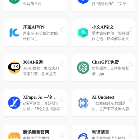
公写作平台
持“选题创作”、“文章
重写”、“爆款标题”等
一系列写作工具，基于
实时资讯、热榜等，一
键生成高质量原创文
库宝AI写作
小文AI论文
章，帮你快速抓住热点
库宝AI 有价值的智能
学术旅程伴侣，智慧创
伙伴助手
作之选。轻松解决论文
写作难题，AI论文助您
一键完成，仅需一杯咖
啡时间，即可轻松问鼎
学术高峰！
360AI搜索
ChatGPT免费
360AI搜索一生成式AI
功能强大，支持多端登
答案引擎。你来提问，
录，gpt...
剩下的工作交给我!
XPaper Ai —论文写作辅助指导平台
AI Undetect
ai撰写论文、开题报告
一款能绕过AI检测器
生成、AI论文生成器尽
的、生产不可检测内容
在XPaper Ai论文写作
的人工智能写作工具
辅助指导平台
商汤商量官网
智谱清言
商量大语言模型
中国版对话语言模型，