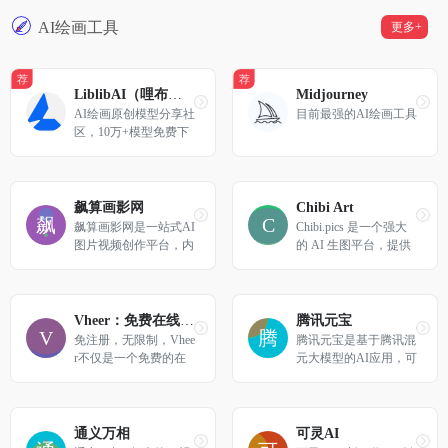
用了基于知识图谱的语
义感知与理解，让认知
AI绘画工具
更多+
大脑成为可能。
荐
荐
LiblibAI（哩布哩布）- 中国领先的AI创作平台
Midjourney
AI绘画原创模型分享社
目前最强的AI绘画工具
区，10万+模型免费下
载;原汁原味的webUI、
comfyUI，在线AI绘图
工具免费使用;还可在
线进行模型训练。欢迎
飙算画影网
Chibi Art
每一位创作者加入，共
飙算画影网是一站式AI
Chibi.pics 是一个强大
同探索AI绘画
图片视频创作平台，内
的 AI 生图平台，提供 
置Seedream 5.0、Seeda
100 多种风格模板，可
nce等国产AI大模型，
以将照片转换成多种艺
支持文生图、图生图、
术风格，包括可爱的 
图生视频、数字人、智
Q 版人物、动漫风图
Vheer：免费在线 AI 图像生成器
腾讯元宝
能混剪、无限画布
片、贴纸、头像等。
免注册，无限制，Vhee
腾讯元宝是基于腾讯混
r不仅是一个免费的在
元大模型的AI应用，可
线图像生成器，而且是
以帮你写作绘画文案翻
一个集所有功能于一体
译编程搜索阅读总结的
的AI工具包，允许您从
全能助手
文本或照片中创建令人
通义万相
可灵AI
惊叹的图像。