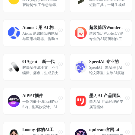
智能制作,工作总结/教
短剧工具，一键生成成
学课件/商业提案3分钟
片，低成本批量产出短
搞定,10万+场景模板一
视频，让内容创作效率
键替换,AI自动排版+多
倍增，人人都能高效出
格式导出,支持在线编
片。
Atoms：用 AI 构建网站与应用，无需编码
超级简历WonderCV-AI智能简历制作工具
辑,一键生成PPT,咔片p
Atoms 是您团队的网站
超级简历WonderCV是
pt制作网站基础功能永
与应用构建器。借助 A
专业的AI简历制作工
久免费使用！
toms 的 AI 团队成员，
具，支持AI智能生成简
在几分钟内验证创意、
历内容、一键优化措
构建产品并获取客户，
辞、智能纠错。3000万
完全无需编码。
+用户的选择，提供500
01Agent – 新一代AI内容创作智能体
SpeedAI-专业的AIGC检测、降重降AI平台
0+行业中英文简历模板
解决AI生成图文「不可
SpeedAI - 降AI率 | AI
免费下载，涵盖校招/
编辑」痛点，生成后支
论文降重 | 去除AI痕迹
社招/留学全场景，PD
持二次编辑修改。小红
F一键导出，多端云同
书/公众号/电商图文智
步。
能生成+一键排版+多
平台发布，0基础轻松
AiPPT插件
墨刀AI-产品团队超级智能体
上手。
一款内嵌于Office和WP
墨刀AI-产品经理的专
S内，集高效设计、AI
属智能体
创作、资源素材于一体
的智能化PPT创作工
具。
Loomy-你的AI工作搭子
updream官网-ai视频创作助手