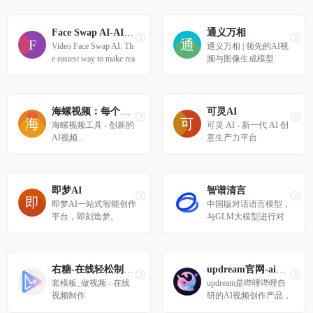
Face Swap AI-AI换脸
通义万相
Video Face Swap AI: Th
通义万相 | 领先的AI视
e easiest way to make rea
频与图像生成模型
listic deepfake in second
s!
海螺视频：每个想法都是一部大片
可灵AI
海螺视频工具 - 创新的
可灵 AI - 新一代 AI 创
AI视频...
意生产力平台
即梦AI
智谱清言
即梦AI一站式智能创作
中国版对话语言模型，
平台，即刻造梦。
与GLM大模型进行对
话。
右糖-在线轻松制作精彩视频
updream官网-ai视频创作助手
套模板_做视频 - 在线
updream是哔哩哔哩自
视频制作
研的AI视频创作产品，
该产品面向B站广大UP