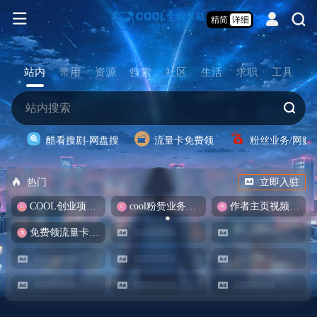
精简
详细
站内
常用
资源
搜索
社区
生活
求职
工具
酷看搜剧-网盘搜
流量卡免费领
粉丝业务/网赚
热门
立即入驻
COOL创业项目商城
cool粉赞业务商城【爆粉引流】
作者主页视频批量提取
免费领流量卡-包邮