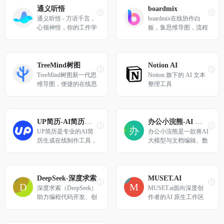
通义听悟
boardmix
通义听悟 - 万语千言，
boardmix在线协作白
心领神悟，你的工作学
板，集思维导图，流程
习AI助手。依托大模
图、多维表格，笔记文
型，为每一个人提供全
档多种创意表达能力于
新的音视频体验。
一体，激发团队创造力
无限延伸，免费在线使
TreeMind树图
Notion AI
用。
TreeMind树图新一代思
Notion 旗下的 AI 文本
维导图，便捷的在线思
整理工具
维导图制作软件，专业
的思维导图工具，提供
大量免费思维导图模
板，轻松制作脑图、树
UP简历-AI简历生成在线制作工具
办公小浣熊-AI 智能助手
形图、鱼骨图、组织架
UP简历是专业的AI简
办公小浣熊是一款将AI
构图、时间轴、时间线
历生成在线制作工具，
大模型与文档编辑、数
等结构思维导图，助力
支持智能生成个性化简
据分析场景深度结合的
高效梳理思维，激发灵
历内容，精准匹配岗位
工具型产品，一站式创
感。
需求，涵盖各行业简历
作平台和知识管理空
模板，可以在线编辑、
间。
DeepSeek-深度求索
MUSET.AI
免费下载使用，支持一
深度求索（DeepSeek）
MUSET.ai面向深度创
键导出word/pdf等格
助力编程代码开发、创
作者的AI 原生工作区
式，全平台编辑适配，
意写作、文件处理等任
轻松完成个人简历制
务，支持文件上传及长
作。
文本对话，随时为您提