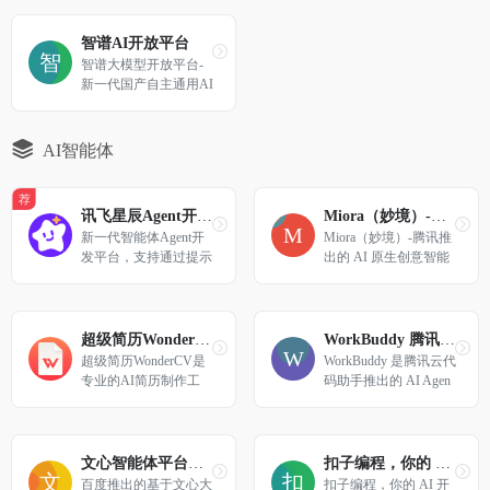
智谱AI开放平台
智谱大模型开放平台-
新一代国产自主通用AI
大模型开放平台
AI智能体
荐
讯飞星辰Agent开发平台
Miora（妙境）-腾讯推出的 AI 原生创意智能体工作室
新一代智能体Agent开
Miora（妙境）-腾讯推
发平台，支持通过提示
出的 AI 原生创意智能
词Prompt、工作流Work
体工作室
flow灵活创建专业智能
体
超级简历WonderCV-AI智能简历制作工具
WorkBuddy 腾讯版🦞AI 办公助手
超级简历WonderCV是
WorkBuddy 是腾讯云代
专业的AI简历制作工
码助手推出的 AI Agen
具，支持AI智能生成简
t 办公工具，自主规划
历内容、一键优化措
并交付多模态复杂任务
辞、智能纠错。3000万
结果，支持多 Agents 
+用户的选择，提供500
并行工作，极致提效。
文心智能体平台AgentBuilder
扣子编程，你的 AI 开发伙伴
0+行业中英文简历模板
百度推出的基于文心大
扣子编程，你的 AI 开