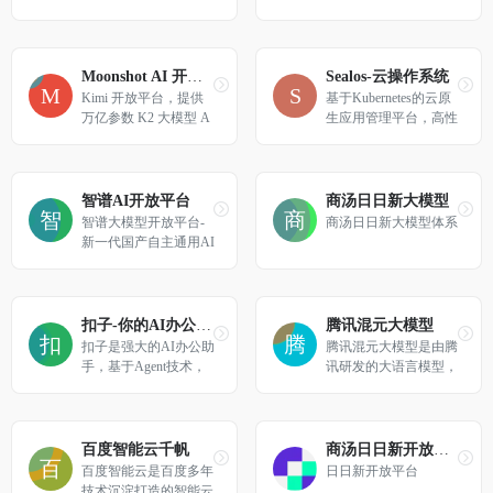
理、训练、部署和应用
像与音乐五大方向。旗
的一站式服务，提供充
舰模型性能领先，助力
沛算力，做中国最好
开发者高效构建智能应
的 AI 社区。
用。
Moonshot AI 开放平台 – Kimi K2.5 大模型 API 服务
Sealos-云操作系统
Kimi 开放平台，提供
基于Kubernetes的云原
万亿参数 K2 大模型 A
生应用管理平台，高性
PI，支持 256K 长上下
能、低成本、易扩展
文和 Tool Calling。专业
代码生成、智能对话，
助力开发者构建 AI 应
智谱AI开放平台
商汤日日新大模型
用。
智谱大模型开放平台-
商汤日日新大模型体系
新一代国产自主通用AI
大模型开放平台
扣子-你的AI办公助手
腾讯混元大模型
扣子是强大的AI办公助
腾讯混元大模型是由腾
手，基于Agent技术，
讯研发的大语言模型，
集成了AI写作、AI PP
具备跨领域知识和自然
T生成、AI表格处理、
语言理解能力，实现基
AI设计、AI播客、AI
于人机自然语言对话的
生图与AI视频等全功
方式，理解用户指令并
百度智能云千帆
商汤日日新开放平台
能。扣子助力财经分
执行任务，帮助用户实
百度智能云是百度多年
日日新开放平台
析、市场营销等多场景
现人获取信息，知识和
技术沉淀打造的智能云