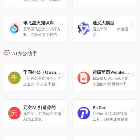
办公任务自动化，全面
灵感。
计算品牌，致力于为客
提升工作效率。
户提供全球领先的人工
智能、大数据和云计算
服务。凭借先进的产
讯飞星火知识库文档问答
通义大模型
品、技术和丰富的解决
基于讯飞星火知识库方
通义千问          体验通
方案，全面赋能各行
案，高效检索文档信
义...
业，加速产业智能化。
息，准确回答专业问
题。提供Al分析、阅
读、问答工具，让大模
AI办公助手
型助你高效了解文档内
容。
千问办公（QwenWork）-专业人士，都用千问办公
超级简历WonderCV-AI智能简历制作工具
千问办公是面向个人与
超级简历WonderCV是
企业的 AI 办公平台，
专业的AI简历制作工
支持内容创作、数据分
具，支持AI智能生成简
析、专业研究、文件处
历内容、一键优化措
理与网页交付。
辞、智能纠错。3000万
+用户的选择，提供500
元空AI-打造你的专属AI员工团队
PicDoc
0+行业中英文简历模板
元空AI，打造你的专属
PicDoc-AI文本转视觉
免费下载，涵盖校招/
AI员工团队
工具，1秒生成可视化
社招/留学全场景，PD
信息图
F一键导出，多端云同
步。