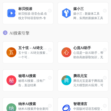
为一体的AI智能语音转
写听翻平台，致力于用
标贝悦读
媒小三
语音识别转写文字、机
标贝悦读-语音合成-在
媒小三 - 新媒体工具
器翻译等技术为从事和
线文字转语音软件-专
网，实用的新媒体工具
爱好语音转写、翻译的
业的配音网站
大全，提供各种实用新
人员提供更便捷的听翻
媒体工具，如：AI配
工具，提升工作效率，
音，视频解析，短视频
AI搜索引擎
降低转写成本，进而改
下载，文案提取，文章
变人们跨文化交流与内
改写，标题生成等功
容跨国界传播的实现方
能，帮助新媒体人一站
五十弦 – AI诗文搜索
心流AI助手
式
式快捷操作。
五十弦：AI诗文搜索，
心流是一款AI助手，帮
一个可...
助你高效获取知识，无
论是日常娱乐生活百科
还是专业学术论文知
识，都可以轻松解答，
让你快速进入心流状
秘塔AI搜索
腾讯元宝
态，让知识随心流动！
秘塔AI搜索，没有广
腾讯元宝是基于腾讯混
告，直达结果
元大模型的AI应用，可
以帮你写作绘画文案翻
译编程搜索阅读总结的
全能助手
纳米AI搜索
智谱清言
纳米AI搜索开创全新问
中国版对话语言模型，