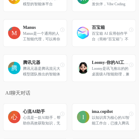
免费下载，涵盖校招/
模型的智能体平台
发伙伴，Vibe Coding 
社招/留学全场景，PD
基础设施，自然语言对
F一键导出，多端云同
话开发智能体、工作
步。
流、网页应用、移动应
用，一键部署上线
Manus
百宝箱
Manus是一个通用的人
百宝箱 AI 应用创作平
工智能代理，可以将你
台（简称“百宝箱”）不
的想法转化为行动。它
仅可以帮助你轻松创建
擅长工作和生活中的各
各类智能体（Agen
种任务，在你休息的时
t），而且支持一键发
候完成一切。
布到支付宝小程序，释
腾讯元器
Loomy-你的AI工作搭子
放无限可能！
腾讯元器是腾讯混元大
Loomy是讯飞推出的的
模型团队推出的智能体
桌面级AI智能助理，兼
开放平台，开发者可以
容Openclaw技能，安装
通过插件、知识库、工
即用，适用于自媒体运
作流等方式快速、低门
营、远程办公、日程管
AI聊天对话
槛打造高质量的智能
理、文件整理、电商运
体，支持发布到QQ、
营等场景，让你工作更
微信等平台，同时也支
轻松。
心流AI助手
ima.copilot
持API调用。
心流是一款AI助手，帮
以知识库为核心的AI智
助你高效获取知识，无
能工作台，已接入腾讯
论是日常娱乐生活百科
混元大模型和DeepSeek
还是专业学术论文知
R1模型