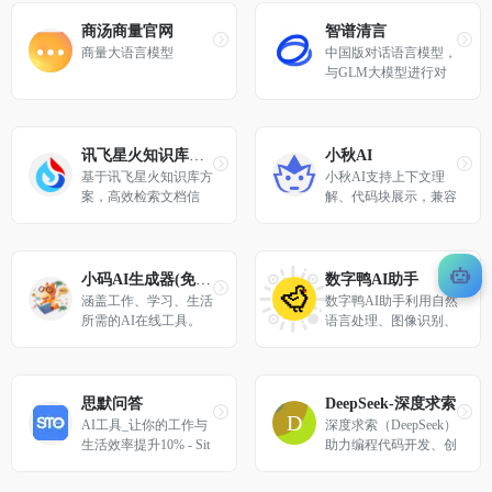
商汤商量官网
智谱清言
商量大语言模型
中国版对话语言模型，
与GLM大模型进行对
话。
讯飞星火知识库文档问答
小秋AI
基于讯飞星火知识库方
小秋AI支持上下文理
案，高效检索文档信
解、代码块展示，兼容
息，准确回答专业问
适配移动端与PC端，
题。提供Al分析、阅
多端会话同步。
读、问答工具，让大模
型助你高效了解文档内
小码AI生成器(免费)
数字鸭AI助手
容。
涵盖工作、学习、生活
数字鸭AI助手利用自然
所需的AI在线工具。
语言处理、图像识别、
机器学习等技术，提供
符合大学生需求的工
具，成为大学生接触AI
GC的第一站。
思默问答
DeepSeek-深度求索
AI工具_让你的工作与
深度求索（DeepSeek）
生活效率提升10% - Sit
助力编程代码开发、创
eSMO | 思默问答
意写作、文件处理等任
务，支持文件上传及长