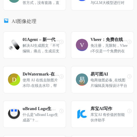
答方式，没有套路，直
与GLM大模型进行对
接给答案，让搜索变得
话。
简单直观！拍照问、语
音搜、听答案，让搜索
AI图像处理
随心所欲，智慧触手可
得。
01Agent – 新一代AI内容创作智能体
Vheer：免费在线 AI 图像生成器
解决AI生成图文「不可
免注册，无限制，Vhee
编辑」痛点，生成后支
r不仅是一个免费的在
持二次编辑修改。小红
线图像生成器，而且是
书/公众号/电商图文智
一个集所有功能于一体
能生成+一键排版+多
的AI工具包，允许您从
平台发布，0基础轻松
文本或照片中创建令人
DeWatermark-在线去水印 | 免费在线去除图片水印
易可图AI
上手。
惊叹的图像。
使用 AI 在线去除图片
电商做图必备_在线图
水印-在线去水印，帮
片编辑及海报设计平台
助快速免费去除图片上
的文字、水印和标志。
uBrand Logo生成器
库宝AI写作
什么是“uBrand Logo生
库宝AI 有价值的智能
成器”？...
伙伴助手