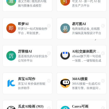
通义万相 | 领先的AI视
可灵 AI - 新一代 AI 创
频与图像生成模型
意生产力平台
即梦AI
易可图AI
即梦AI一站式智能创作
电商做图必备_在线图
平台，即刻造梦。
片编辑及海报设计平台
厉害猫AI
AI社交媒体图片生成器
遥遥领先的AI全职业办
uBrand旗下用一句话或
公写作平台
一张图，一键智能生成
社交媒体图片的AI设计
神器
库宝AI写作
360AI搜索
库宝AI 有价值的智能
360AI搜索一生成式AI
伙伴助手
答案引擎。你来提问，
剩下的工作交给我!
瓜皮AI绘画 (MJ)
Canva可画