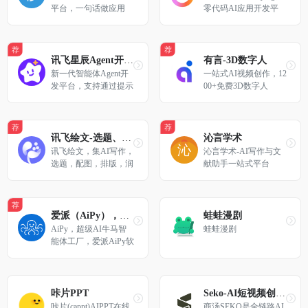
创新发展。
平台，一句话做应用
零代码AI应用开发平
台，用户只需一句话简
单描述需求，AI能自动
生成小程序、APP或H
荐
荐
5网页应用，无需编写
讯飞星辰Agent开发平台
有言-3D数字人
代码。
新一代智能体Agent开
一站式AI视频创作，12
发平台，支持通过提示
00+免费3D数字人 
词Prompt、工作流Work
flow灵活创建专业智能
体
荐
荐
讯飞绘文-选题、配图、成文,一站式智能创作平台
沁言学术
讯飞绘文，集AI写作，
沁言学术-AI写作与文
选题，配图，排版，润
献助手一站式平台
色，发布等功能为一体
的智能创作平台。通用
稿件30分钟生成，深度
荐
稿件效率翻番。应用于
爱派（AiPy），超级AI工具人
蛙蛙漫剧
企业公众号，头条，新
AiPy，超级AI牛马智
蛙蛙漫剧
闻、等场景。释放创
能体工厂，爱派AiPy软
意，让内容创作更轻
件官网
松！
咔片PPT
Seko-AI短视频创作智能体
咔片(cappt)AIPPT在线
商汤SEKO是全链路AI