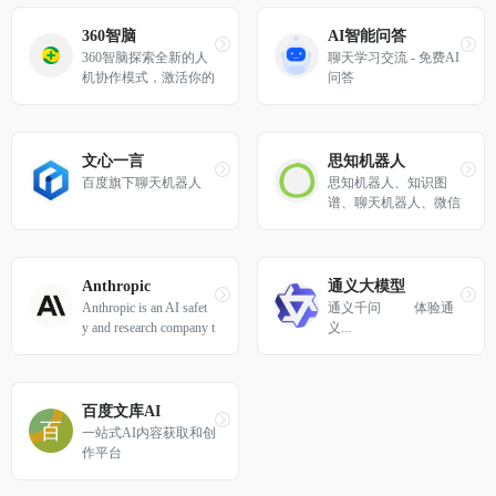
文本对话，随时为您提
供高效的AI支持。
360智脑
AI智能问答
360智脑探索全新的人
聊天学习交流 - 免费AI
机协作模式，激活你的
问答
创造力和想象力
文心一言
思知机器人
百度旗下聊天机器人
思知机器人、知识图
谱、聊天机器人、微信
机器人、认知机器人、
机器人api、聊天机器
人api。思知(OwnThin
k)是一个理想国，在人
Anthropic
通义大模型
工智能方面不断努力
Anthropic is an AI safet
通义千问          体验通
着，希望有一天能够出
y and research company t
义...
现独立思考的人工智能
hat&#039;s working to b
机器人。项目开放了对
uild reliable, interpretabl
话机器人、知识图谱、
e, and steerable AI syste
语义理解、语音识别、
ms.
百度文库AI
语音合成、自然语言处
一站式AI内容获取和创
理工具。今后将开放世
作平台
界上最大的知识图谱社
区。人工智能机器人采