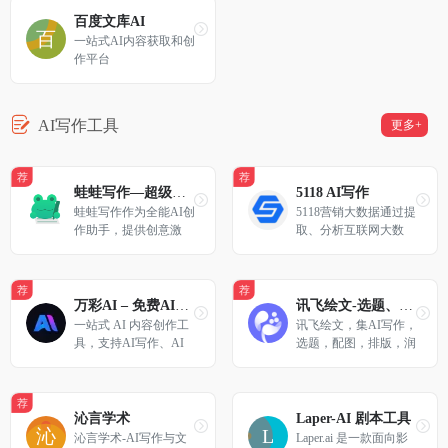
供高效的AI支持。
百度文库AI
一站式AI内容获取和创
作平台
AI写作工具
更多+
荐
荐
蛙蛙写作—超级AI智能写作助手
5118 AI写作
蛙蛙写作作为全能AI创
5118营销大数据通过提
作助手，提供创意激
取、分析互联网大数
发、文本重构、小说转
据，为网站运营人、S
剧本及视频生成等智能
EO关键词排名从业人
服务，助您突破创作瓶
员、新媒体从业者提供
荐
荐
颈。
有价值的专业分析结果
万彩AI – 免费AI生成视频
讯飞绘文-选题、配图、成文,一站式智能创作平台
及指引，让用户可以迅
一站式 AI 内容创作工
讯飞绘文，集AI写作，
速提升网络运营能力
具，支持AI写作、AI
选题，配图，排版，润
视频、AI换脸、AI数
色，发布等功能为一体
字人等
的智能创作平台。通用
稿件30分钟生成，深度
荐
稿件效率翻番。应用于
沁言学术
Laper-AI 剧本工具
企业公众号，头条，新
沁言学术-AI写作与文
Laper.ai 是一款面向影