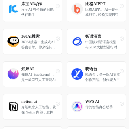
库宝AI写作
比格AIPPT
库宝AI 有价值的智能
比格AIPPT - AI一键生
伙伴助手
成PPT，轻松实现PPT
高效排版与制作
360AI搜索
智谱清言
360AI搜索一生成式AI
中国版对话语言模型，
答案引擎。你来提问，
与GLM大模型进行对
剩下的工作交给我!
话。
知犀AI
晓语台
知犀AI（swdt.com），
晓语台，是一款AI文本
是一款GPT人工智能Ai
创作产品。创作能力主
思维导图工具，输入一
要围绕营销文本的AI创
句话即可一键生成思维
作，晓语台覆盖了品牌
导图。
与市调、商业媒体、社
交媒体、搜索营销、数
notion ai
WPS AI
字广告、职场办公共六
介绍概念人工智能，就
你的智能办公助手
类全营销文本高维
在 Notion 内部，发挥 
AI 的无限力量。工作
更快。写得更好。想得
更大一些。