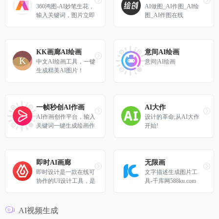
360鸿图-AI妙笔生花，
AI做图_AI作图_AI绘
输入关键词，图片立即
图_AI作图在线
生成
KK画廊AI绘画
意间AI绘画
中文AI绘画工具，一键
意间|AI绘画
生成精美AI图片！
一帧秒创AI作画
AI大作
AI作画创作平台，输入
设计的革命,从AI大作
关键词一键生成绘画作
开始!
品
即时AI画廊
无限画
即时设计是一款在线可
文字描述生成图片工
协作的UI设计工具，是
具-千库网588ku.com
可协作的在线sketch、
国内版figma，拥有海
量的设计资源与素材，
AI视频生成
支持导入sketch格式的