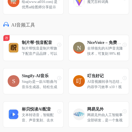
绘ai(www.ai016.com) 是
魔咒百科词典
优秀ai绘图师分享提示
词的平台，让会员之间
有更多的互动更多的交
流。
AI音频工具
荐
制片帮·悦音配音
NiceVoice – 免费AI声音克隆工具
制片帮悦音是制片帮旗
全球领先的AI声音克隆
下配音产品品牌，可以
技术，可复刻 99% 精
在线将文字转成语音的
准度声音
智能配音产品。悦音配
音提供男声女声童声、
普通话，方言，英文等
Singify-AI音乐
叮当好记
多语种的真人声音，在
Singify是一款AI歌曲与
AI音视频转录与总结，
您输入文字后直接生成
音乐生成器。轻松生成
内容学习效率 x10！视
音频。是一款ai智能在
原创歌曲、翻唱热门音
频/音频图文转录、翻
线配音语音合成工具软
乐、混音个性风格。
译、总结，思维导图大
件。为广告宣传片，短
纲，讲座、播客、访
视频实现快速配音需
谈、会议转录和总结
标贝悦读AI配音
网易见外
求。
文本转语音，智能配
网易见外由人工智能事
音、声音复刻、去水
业部研发，是一个集视
印、文案提取一站式音
频听翻、直播听翻、语
频创作平台
音转写、文档直翻功能