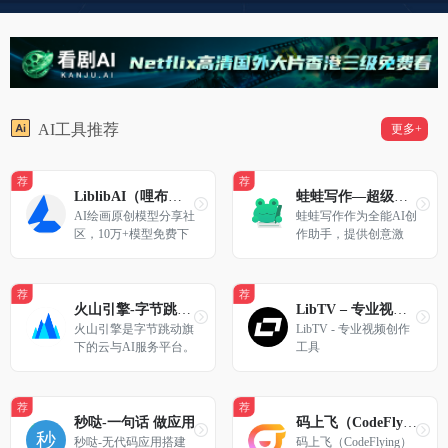
AI工具推荐
更多+
荐
荐
LiblibAI（哩布哩布）- 中国领先的AI创作平台
蛙蛙写作—超级AI智能写作助手
AI绘画原创模型分享社
蛙蛙写作作为全能AI创
区，10万+模型免费下
作助手，提供创意激
载;原汁原味的webUI、
发、文本重构、小说转
comfyUI，在线AI绘图
剧本及视频生成等智能
工具免费使用;还可在
服务，助您突破创作瓶
荐
荐
线进行模型训练。欢迎
颈。
火山引擎-字节跳动旗下企业级云与AI服务平台
LibTV – 专业视频创作工具
每一位创作者加入，共
火山引擎是字节跳动旗
LibTV - 专业视频创作
同探索AI绘画
下的云与AI服务平台。
工具
在AI时代，聚焦豆包大
模型和AI云原生技术，
为企业提供从 Agent 开
荐
荐
发到部署的一站式服
秒哒-一句话 做应用
码上飞（CodeFlying）-一站式 AI 应用开发智能体
务，助力企业AI转型与
秒哒-无代码应用搭建
码上飞（CodeFlying）