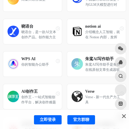
与GLM大模型进行对
话。
晓语台
notion ai
晓语台，是一款AI文本
介绍概念人工智能，就
创作产品。创作能力主
在 Notion 内部，发挥 
要围绕营销文本的AI创
AI 的无限力量。工作
作，晓语台覆盖了品牌
更快。写得更好。想得
与市调、商业媒体、社
更大一些。
交媒体、搜索营销、数
WPS AI
朱鸾AI写作助手
字广告、职场办公共六
你的智能办公助手
朱鸾AI写作助手是免费
类全营销文本高维
在线原创文章生成器软
件，提供全自动AI写文
章、AI写论文、AI写
小说、AI对对联、AI
写诗歌、AI写作文等自
AI创作王
Verse
然语言处理服务，朱鸾
创作王 - 一站式智能创
Verse - 新一代生产力工
旗下AI智能写作平台。
作平台，解决创作难题
具
立即登录
官方群聊
多种草AI
小码AI生成器(免费)