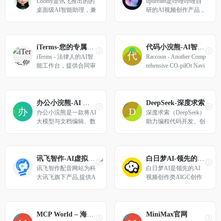
Loomy是讯飞推出的的
updream是哔哩哔哩自
桌面级AI智能助理，兼
研的AI视频创作产品，
容Openclaw技能，安装
该产品面向B站广大UP
即用，适用于自媒体运
主设计，主打轻量化、
营、远程办公、日程管
智能化创作体验，界面
理、文件整理、电商运
简洁易上手。
iTerms-您的专属法律顾问
代码小浣熊-AI智能编程
营等场景，让你工作更
iTerms - 法律人的AI智
Raccoon - Another Comp
轻松。
能工作台，提供合同审
rehensive CO-pilOt Navi
查、法律文档处理等专
gator ｜ Raccoon是基于
业服务
商汤自研大语言模型的
智能助手，包含代码助
手、办公助手，满足用
办公小浣熊-AI 智能助手
DeepSeek-深度求索
户代码编写、数据分
办公小浣熊是一款将AI
深度求索（DeepSeek）
析、编程学习等各类需
大模型与文档编辑、数
助力编程代码开发、创
求。
据分析场景深度结合的
意写作、文件处理等任
工具型产品，一站式创
务，支持文件上传及长
作平台和知识管理空
文本对话，随时为您提
间。
供高效的AI支持。
讯飞智作-AI虚拟数字人视频制作
白日梦AI-领先的AI视频创作类AIGC创作平台
讯飞智作配音网站为科
白日梦AI是领先的AI
大讯飞旗下产品,提供A
视频创作类AIGC创作
I虚拟人主播,AI视频制
平台，提供AI视频生
作,数字人配音合成,短
成、AI视频编辑、AI
视频配音等一站式配音
视频制作等服务，帮助
服务。
用户快速创作出高质量
MCP World – 海量MCP工具导航
MiniMax官网