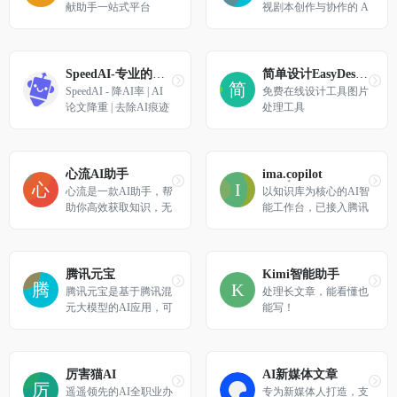
闻、等场景。释放创
献助手一站式平台
视剧本创作与协作的 A
意，让内容创作更轻
I 平台，通过人工智能
松！
辅助编剧从创意构思到
结构化剧本输出，提供
剧情管理、场景划分等
SpeedAI-专业的AIGC检测、降重降AI平台
简单设计EasyDesign
工具，同时支持多人实
SpeedAI - 降AI率 | AI
免费在线设计工具图片
时协同编辑与团队协
论文降重 | 去除AI痕迹
处理工具
作，帮助影视创作者和
制作团队提升创作效率
并优化创作流程。
心流AI助手
ima.copilot
心流是一款AI助手，帮
以知识库为核心的AI智
助你高效获取知识，无
能工作台，已接入腾讯
论是日常娱乐生活百科
混元大模型和DeepSeek
还是专业学术论文知
R1模型
识，都可以轻松解答，
让你快速进入心流状
腾讯元宝
Kimi智能助手
态，让知识随心流动！
腾讯元宝是基于腾讯混
处理长文章，能看懂也
元大模型的AI应用，可
能写！
以帮你写作绘画文案翻
译编程搜索阅读总结的
全能助手
厉害猫AI
AI新媒体文章
遥遥领先的AI全职业办
专为新媒体人打造，支