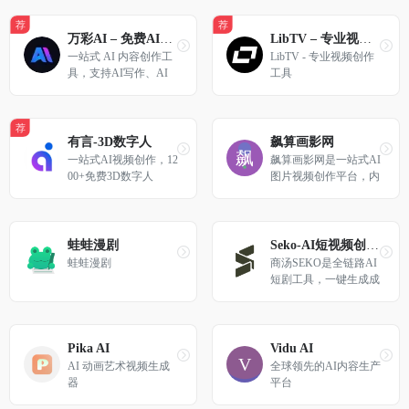
源文件。支持创建交互
荐
荐
原型、获取设计标注、
万彩AI – 免费AI生成视频
LibTV – 专业视频创作工具
快速切图、团队协作等
一站式 AI 内容创作工
LibTV - 专业视频创作
工作。
具，支持AI写作、AI
工具
视频、AI换脸、AI数
字人等
荐
有言-3D数字人
飙算画影网
一站式AI视频创作，12
飙算画影网是一站式AI
00+免费3D数字人 
图片视频创作平台，内
置Seedream 5.0、Seeda
nce等国产AI大模型，
支持文生图、图生图、
图生视频、数字人、智
蛙蛙漫剧
Seko-AI短视频创作智能体
能混剪、无限画布
蛙蛙漫剧
商汤SEKO是全链路AI
短剧工具，一键生成成
片，低成本批量产出短
视频，让内容创作效率
倍增，人人都能高效出
片。
Pika AI
Vidu AI
AI 动画艺术视频生成
全球领先的AI内容生产
器
平台