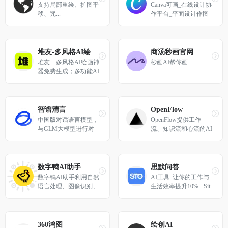
支持局部重绘、扩图平
Canva可画_在线设计协
移、咒...
作平台_平面设计作图
软件_视觉办公套件 - C
anva中文官网
堆友-多风格AI绘画神器免费生成
商汤秒画官网
堆友—多风格AI绘画神
秒画AI帮你画
器免费生成；多功能AI
工具箱集结助力；3D
素材在线渲染，免费商
用；各类创意设计大
赛，等你来战！
智谱清言
OpenFlow
中国版对话语言模型，
OpenFlow提供工作
与GLM大模型进行对
流、知识流和心流的AI
话。
行业垂直应用层搭建服
务。我们帮助行业先行
者低门槛搭建AI实操平
台，为行业伙伴提供咨
数字鸭AI助手
思默问答
询和赋能。
数字鸭AI助手利用自然
AI工具_让你的工作与
语言处理、图像识别、
生活效率提升10% - Sit
机器学习等技术，提供
eSMO | 思默问答
符合大学生需求的工
具，成为大学生接触AI
GC的第一站。
360鸿图
绘创AI