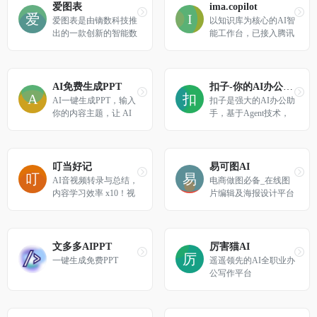
爱图表
ima.copilot
爱图表是由镝数科技推
以知识库为核心的AI智
出的一款创新的智能数
能工作台，已接入腾讯
据可视化和分析工具，
混元大模型和DeepSeek
专注于为用户提供便捷
R1模型
的图表生成、数据分析
和报告撰写服务。
AI免费生成PPT
扣子-你的AI办公助手
AI一键生成PPT，输入
扣子是强大的AI办公助
你的内容主题，让 AI 
手，基于Agent技术，
为你一站式服务到底！
集成了AI写作、AI PP
T生成、AI表格处理、
AI设计、AI播客、AI
生图与AI视频等全功
叮当好记
易可图AI
能。扣子助力财经分
AI音视频转录与总结，
电商做图必备_在线图
析、市场营销等多场景
内容学习效率 x10！视
片编辑及海报设计平台
办公任务自动化，全面
频/音频图文转录、翻
提升工作效率。
译、总结，思维导图大
纲，讲座、播客、访
谈、会议转录和总结
文多多AIPPT
厉害猫AI
一键生成免费PPT
遥遥领先的AI全职业办
公写作平台