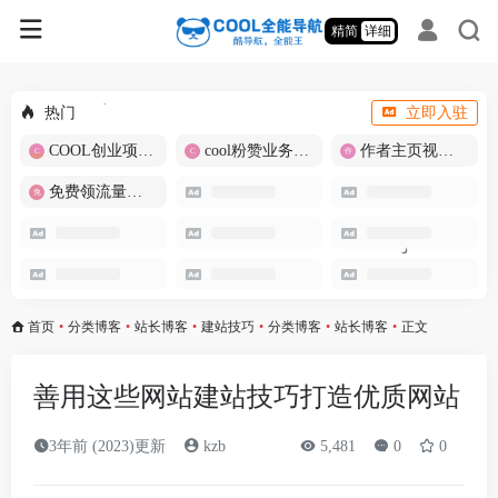
精简
详细
热门
立即入驻
COOL创业项目商城
cool粉赞业务商城【爆粉引流】
作者主页视频批量提取
免费领流量卡-包邮
首页
•
分类博客
•
站长博客
•
建站技巧
•
分类博客
•
站长博客
•
正文
善用这些网站建站技巧打造优质网站
3年前 (2023)更新
kzb
5,481
0
0