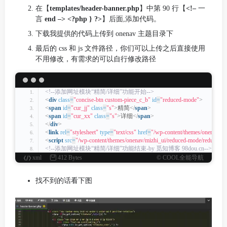
在【
templates/header-banner.php
】中第 90 行【
<!–
一
言
end –> <?php } ?>
】后面,添加代码。
下载我提供的代码上传到 onenav 主题目录下
最后的 css 和 js 文件路径，你们可以上传之后直接使用
不用修改，有需求的可以自行修改路径
<!--添加网址模块“精简/详细”功能开始-->
<
div
class
=
"concise-btn custom-piece_c_b"
id
=
"reduced-mode"
>
<
span
id
=
"cur_jj"
class
=
"s"
>
精简
</
span
>
<
span
id
=
"cur_xx"
class
=
"s"
>
详细
</
span
>
</
div
>
<
link
rel
=
"stylesheet"
type
=
"text/css"
href
=
"/wp-content/themes/onenav/mi
<
script
src
=
"/wp-content/themes/onenav/mizhi_ui/reduced-mode/reduced-m
<!--添加网址模块“精简/详细”功能结束-by 觅知博客 98dou.cn-->
xml
412 Bytes
© COOL全能导航
找不到的话看下图