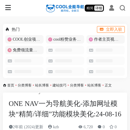
精简
详细
热门
立即入驻
COOL创业项目商城
cool粉赞业务商城【爆粉引流】
作者主页视频批量提取
免费领流量卡-包邮
首页
•
分类博客
•
站长博客
•
建站技巧
•
分类博客
•
站长博客
•
正文
ONE NAV一为导航美化-添加网址模
块“精简/详细”功能模块美化:24-08-16
2年前 (2024)更新
kzb
6,720
0
0