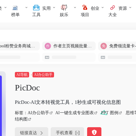
类
实用
创业
资源
榜单
工具
娱乐
项目
大全
cool粉赞业务商城【爆粉引流】
作者主页视频批量提取
免费领流量卡
AI导航
AI办公助手
PicDoc
PicDoc-AI文本转视觉工具，1秒生成可视化信息图
标签：
AI办公助手
AI一键生成专业图表
PPT 图例
思维
结构图
链接直达
手机查看