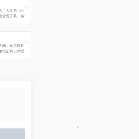
合了大纲笔记和
脑管理工具，帮
方式和更清晰的
记、管理任务、
是组织头脑风
电脑端和移动端
大脑，记录就用
象笔记可以帮助
学习与生活。支
步，快速保存微
页等内容，一站
收集备份、高效
永久保存。