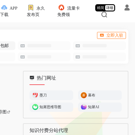
精简
详细
APP
永久
流量卡
下载
发布页
免费领
立即入驻
-包邮
热门网址
墨刀
幕布
知犀思维导图
知犀AI
导图
知识付费分站代理