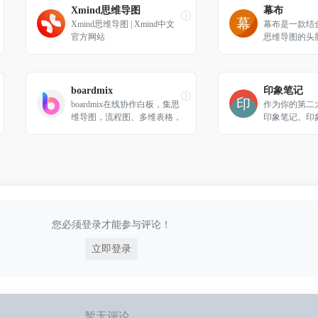
Xmind思维导图
幕布
Xmind思维导图 | Xmind中文
幕布是一款结
官方网站
思维导图的头
你用更高效的
结构来记录笔
制定计划甚至
暴。完整覆盖
boardmix
印象笔记
boardmix在线协作白板，集思
作为你的第二
维导图，流程图、多维表格，
印象笔记。印
笔记文档多种创意表达能力于
你高效工作、
一体，激发团队创造力无限延
持无缝多端同
伸，免费在线使用。
信、微博、网
式完成信息的
记录、分享和
您必须登录才能参与评论！
立即登录
暂无评论...