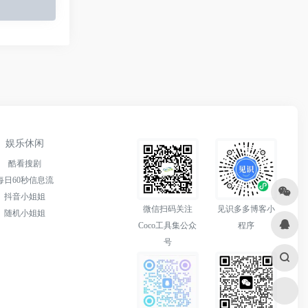
娱乐休闲
酷看搜剧
每日60秒信息流
抖音小姐姐
微信扫码关注
见识多多博客小
随机小姐姐
Coco工具集公众
程序
号