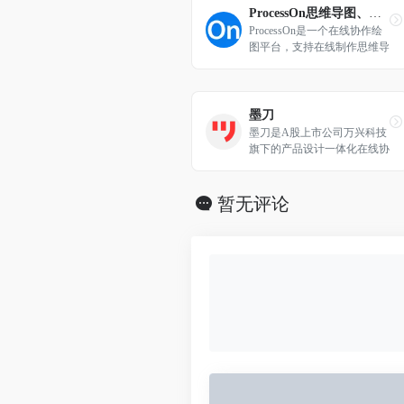
ProcessOn思维导图、流程图
ProcessOn是一个在线协作绘
图平台，支持在线制作思维导
图、流程图、组织结构图、网
络拓扑图、鱼骨图、UML图
等，同时可实现人与人之间的
实时协作和共享，提升团队工
墨刀
作效率。
墨刀是A股上市公司万兴科技
旗下的产品设计一体化在线协
同办公平台,集原型设计,线上
版sketch设计师工具、流程
图、思维导图为一体，支持团
暂无评论
队项目实时协作和管理，金融
级数据安全保障，还支持私有
化部署，是设计师、产品经理
和技术开发团队必备工具。