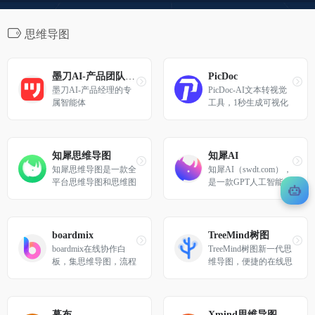
思维导图
墨刀AI-产品团队超级智能体
PicDoc
墨刀AI-产品经理的专
PicDoc-AI文本转视觉
属智能体
工具，1秒生成可视化
信息图
知犀思维导图
知犀AI
知犀思维导图是一款全
知犀AI（swdt.com），
平台思维导图和思维图
是一款GPT人工智能Ai
示软件，轻颜易用，可
思维导图工具，输入一
用于理思路/记灵感/做
句话即可一键生成思维
规划/写笔记等等。支
导图。
持多端云同步，节点无
boardmix
TreeMind树图
限制
boardmix在线协作白
TreeMind树图新一代思
板，集思维导图，流程
维导图，便捷的在线思
图、多维表格，笔记文
维导图制作软件，专业
档多种创意表达能力于
的思维导图工具，提供
一体，激发团队创造力
大量免费思维导图模
无限延伸，免费在线使
板，轻松制作脑图、树
幕布
Xmind思维导图