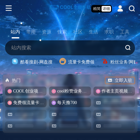
精简
详细
站内
常用
资源
搜索
社区
生活
求职
工具
酷看搜剧-网盘搜
流量卡免费领
粉丝业务/网赚
热门
立即入驻
COOL创业项目商城
cool粉赞业务商城【爆粉引流】
作者主页视频批量提取
免费领流量卡-包邮
每天撸700