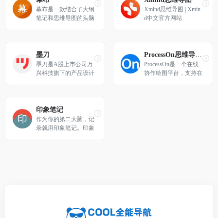
用。
形图、鱼骨图、组织架
幕布是一款结合了大纲
Xmind思维导图 | Xmin
构图、时间轴、时间线
笔记和思维导图的头脑
d中文官方网站
等结构思维导图，助力
管理工具，帮你用更高
高效梳理思维，激发灵
效的方式和更清晰的结
感。
构来记录笔记、管理任
务、制定计划甚至是组
墨刀
ProcessOn思维导图、流程图
织头脑风暴。完整覆盖
墨刀是A股上市公司万
ProcessOn是一个在线
电脑端和移动端
兴科技旗下的产品设计
协作绘图平台，支持在
一体化在线协同办公平
线制作思维导图、流程
台,集原型设计,线上版s
图、组织结构图、网络
ketch设计师工具、流程
拓扑图、鱼骨图、UM
图、思维导图为一体，
L图等，同时可实现人
印象笔记
支持团队项目实时协作
与人之间的实时协作和
作为你的第二大脑，记
和管理，金融级数据安
共享，提升团队工作效
录就用印象笔记。印象
全保障，还支持私有化
率。
笔记可以帮助你高效工
部署，是设计师、产品
作、学习与生活。支持
经理和技术开发团队必
无缝多端同步，快速保
备工具。
存微信、微博、网页等
内容，一站式完成信息
的收集备份、高效记
录、分享和永久保存。