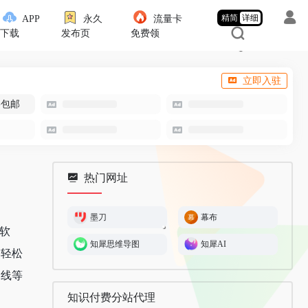
精简
详细
APP
永久
流量卡
下载
发布页
免费领
立即入驻
-包邮
热门网址
墨刀
幕布
作软
知犀思维导图
知犀AI
，轻松
间线等
知识付费分站代理