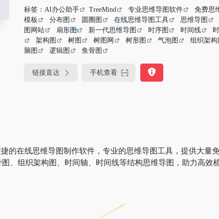
标签：
AI办公助手
TreeMind
专业思维导图软件
免费思
模板
分布图
圆圈图
在线思维导图工具
思维导图
图网站
扇形图
新一代思维导图
时序图
时间线
架构图
树图
树图网
树形图
气泡图
组织架构
脑图
逻辑图
鱼骨图
链接直达
手机查看
导图，便捷的在线思维导图制作软件，专业的思维导图工具，提供大量
骨图、组织架构图、时间轴、时间线等结构思维导图，助力高效