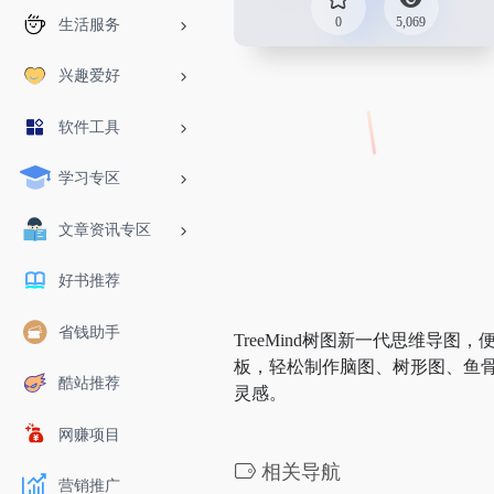
0
5,069
生活服务
兴趣爱好
软件工具
学习专区
文章资讯专区
好书推荐
省钱助手
TreeMind树图新一代思维
板，轻松制作脑图、树形图、鱼
酷站推荐
灵感。
网赚项目
相关导航
营销推广