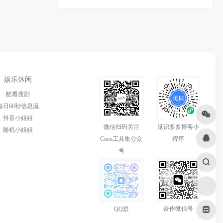
娱乐休闲
酷看搜剧
每日60秒信息流
抖音小姐姐
微信扫码关注
见识多多博客小
随机小姐姐
Coco工具集公众
程序
号
合作微信号
QQ群