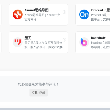
Xmind思维导图
Xmind思维导图 | Xmind中文
ProcessO
官方网站
图平台，支持
图、流程图、
络拓扑图、鱼
等，同时可实
实时协作和共
墨刀
boardmix
作效率。
墨刀是A股上市公司万兴科技
boardmix
旗下的产品设计一体化在线协
维导图，流程
同办公平台,集原型设计,线上
笔记文档多种
版sketch设计师工具、流程
一体，激发团
图、思维导图为一体，支持团
伸，免费在线
队项目实时协作和管理，金融
级数据安全保障，还支持私有
化部署，是设计师、产品经理
和技术开发团队必备工具。
您必须登录才能参与评论！
立即登录