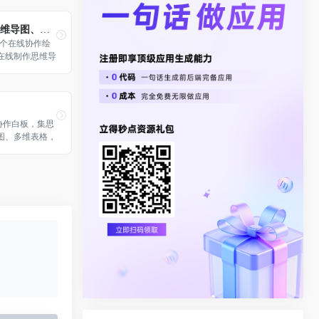
ProcessOn思维导图、流程图
n是一个在线协作绘
在线制作思维导
组织结构图、网
骨图、UML图
现人与人之间的
享，提升团队工
在线协作白板，集思
图、多维表格，
创意表达能力于
队创造力无限延
使用。