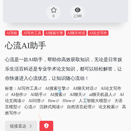
0
2,589
AI导航
AI写作工具
AI搜索引擎
AI聊天对话
AI论文写作
心流AI助手
心流是一款AI助手，帮助你高效获取知识，无论是日常娱
乐生活百科还是专业学术论文知识，都可以轻松解答，让
你快速进入心流状态，让知识随心流动！
标签：
AI写作工具
AI搜索引擎
AI聊天对话
AI论文写作
AI创作
AI助手
AI搜索
AI聊天
ai聊天机器人
AI
论文阅读
AI问答
flow
Iflow
人工智能大模型
大语
言模型
心流
沉静式阅读
自然语言处理
论文检索
高
效写作
链接直达