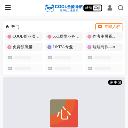
精简
详细
热门
立即入驻
COOL创业项目商城
cool粉赞业务商城【爆粉引流】
作者主页视频批量提取
免费领流量卡-包邮
LibTV-专业视频创作工具
蛙蛙写作—AI智能写作助手
中国