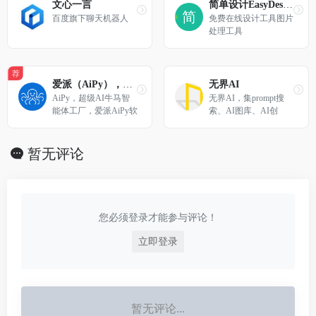
理、文件整理、电商运
文心一言
简单设计EasyDesign
营等场景，让你工作更
百度旗下聊天机器人
免费在线设计工具图片
轻松。
处理工具
荐
爱派（AiPy），超级AI工具人
无界AI
AiPy，超级AI牛马智
无界AI，集prompt搜
能体工厂，爱派AiPy软
索、AI图库、AI创
件官网
作、AI广场等为一体。
提供一站式AI搜索-创
作-交流-分享服务。
暂无评论
您必须登录才能参与评论！
立即登录
暂无评论...