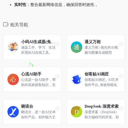
实时性
：整合最新网络信息，确保回答时效性 。
相关导航
小码AI生成器(免费)
通义万相
涵盖工作、学习、生活
通义万相 | 领先的AI视
所需的AI在线工具。
频与图像生成模型
心流AI助手
创客贴AI画匠
心流是一款AI助手，帮
创客贴AI画匠_ AI艺术
助你高效获取知识，无
创作平台_体验智能化
论是日常娱乐生活百科
内容生成
还是专业学术论文知
识，都可以轻松解答，
让你快速进入心流状
晓语台
DeepSeek-深度求索
态，让知识随心流动！
晓语台，是一款AI文本
深度求索（DeepSeek）
创作产品。创作能力主
助力编程代码开发、创
要围绕营销文本的AI创
意写作、文件处理等任
作，晓语台覆盖了品牌
务，支持文件上传及长