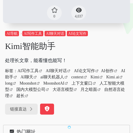
0
4,037
AI导航
AI写作工具
AI聊天对话
AI论文写作
Kimi智能助手
处理长文章，能看懂也能写！
标签：
AI写作工具
AI聊天对话
AI论文写作
AI创作
AI
助手
AI聊天
ai聊天机器人
context
Kimi
Kimi.ai
long
Moonshot
MoonshotAI
上下文窗口
人工智能大模
型
国内大模型公司
大语言模型
月之暗面
自然语言处
理
超长
链接直达
热门网址