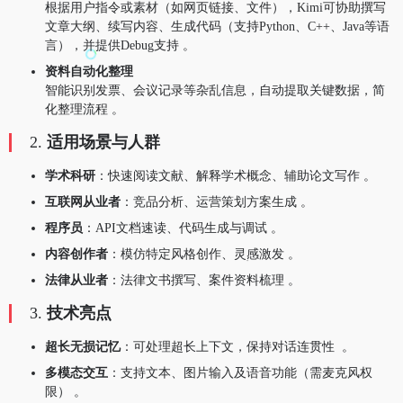
根据用户指令或素材（如网页链接、文件），Kimi可协助撰写
文章大纲、续写内容、生成代码（支持Python、C++、Java等语
言），并提供Debug支持 。
资料自动化整理
智能识别发票、会议记录等杂乱信息，自动提取关键数据，简
化整理流程 。
2.
适用场景与人群
学术科研
：快速阅读文献、解释学术概念、辅助论文写作 。
互联网从业者
：竞品分析、运营策划方案生成 。
程序员
：API文档速读、代码生成与调试 。
内容创作者
：模仿特定风格创作、灵感激发 。
法律从业者
：法律文书撰写、案件资料梳理 。
3.
技术亮点
超长无损记忆
：可处理超长上下文，保持对话连贯性 。
多模态交互
：支持文本、图片输入及语音功能（需麦克风权
限） 。