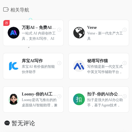
相关导航
荐
万彩AI – 免费AI生成视频
Verse
一站式 AI 内容创作工
Verse - 新一代生产力工
具，支持AI写作、AI
具
视频、AI换脸、AI数
字人等
库宝AI写作
秘塔写作猫
库宝AI 有价值的智能
写作猫是新一代交互式
伙伴助手
中英文写作辅助平台，
集智能文本纠错、改写
润色、自动续写、智能
配图为一体。
Loomy-你的AI工作搭子
扣子-你的AI办公助手
Loomy是讯飞推出的的
扣子是强大的AI办公助
桌面级AI智能助理，兼
手，基于Agent技术，
容Openclaw技能，安装
集成了AI写作、AI PP
即用，适用于自媒体运
T生成、AI表格处理、
营、远程办公、日程管
AI设计、AI播客、AI
暂无评论
理、文件整理、电商运
生图与AI视频等全功
营等场景，让你工作更
能。扣子助力财经分