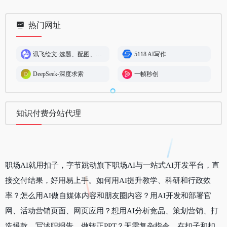
热门网址
讯飞绘文-选题、配图、成文,一站式智能创作平台
5118 AI写作
DeepSeek-深度求索
一帧秒创
知识付费分站代理
职场AI就用扣子，字节跳动旗下职场AI与一站式AI开发平台，直
接交付结果，好用易上手。如何用AI提升教学、科研和行政效
率？怎么用AI做自媒体内容和朋友圈内容？用AI开发和部署官
网、活动营销页面、网页应用？想用AI分析竞品、策划营销、打
造爆款、写述职报告、做转正PPT？无需复杂指令，在扣子和扣