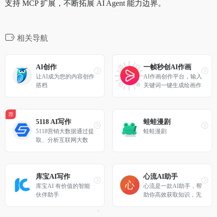
支持 MCP 扩展，不断拓展 AI Agent 能力边界。
相关导航
AI创作
一帧秒创AI作画
让AI成为您的内容创作
AI作画创作平台，输入
搭档
关键词一键生成绘画作
品
荐
5118 AI写作
蛙蛙漫剧
5118营销大数据通过提
蛙蛙漫剧
取、分析互联网大数
据，为网站运营人、S
EO关键词排名从业人
员、新媒体从业者提供
有价值的专业分析结果
库宝AI写作
心流AI助手
及指引，让用户可以迅
库宝AI 有价值的智能
心流是一款AI助手，帮
速提升网络运营能力
伙伴助手
助你高效获取知识，无
论是日常娱乐生活百科
还是专业学术论文知