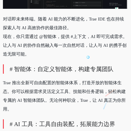
对
话
即
未
来
终
端
。
随
着
AI
能
力
的
不
断
进
化
，
Trae
IDE
也
在
持
续
探
索
人
与
AI
高
效
协
作
的
最
佳
路
径
。
现
在
，
你
只
需
通
过
@智能体
，
提
供
#上下文
，
AI
即
可
完
成
需
求
。
让
人
与
AI
的
协
作
自
然
融
入
每
一
次
自
然
对
话
，
让
人
与
AI
的
携
手
创
造
无
限
可
能
。
# 智能体：自定义智能体
，
构建专属团队
Trae 推出全新可自由配置的智能体体系，打造开放的智能体生
态。你可以根据需求灵活定义工具、技能和任务逻辑，轻松构建
专属的 AI 智能体团队。无论何种职业，Trae，让 AI 真正为你所
用。
# AI 工具：工具自由装配
，
拓展能力边界