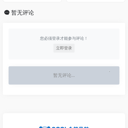
人_AI一键智能生成
报道国内外最有价值的
科技新闻、移动通信、
IT互联网业界、数码产
暂无评论
品、家电及智能穿戴、
区块链、VR、共享经
济、财经、人工智能、
黑科技产品资讯，为用
户提供及时权威的科技
您必须登录才能参与评论！
资讯。
立即登录
暂无评论...