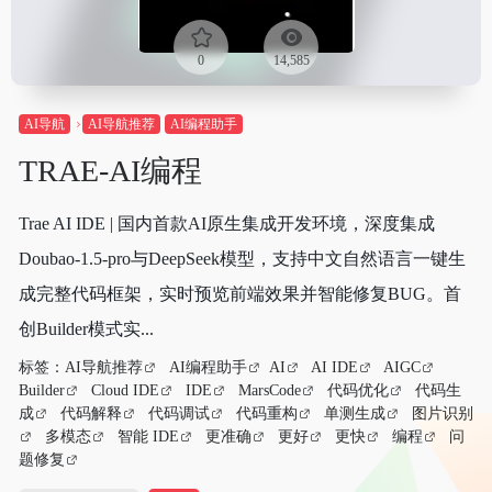
0
14,585
AI导航
AI导航推荐
AI编程助手
TRAE-AI编程
Trae AI IDE | 国内首款AI原生集成开发环境，深度集成
Doubao-1.5-pro与DeepSeek模型，支持中文自然语言一键生
成完整代码框架，实时预览前端效果并智能修复BUG。首
创Builder模式实...
标签：
AI导航推荐
AI编程助手
AI
AI IDE
AIGC
Builder
Cloud IDE
IDE
MarsCode
代码优化
代码生
成
代码解释
代码调试
代码重构
单测生成
图片识别
多模态
智能 IDE
更准确
更好
更快
编程
问
题修复