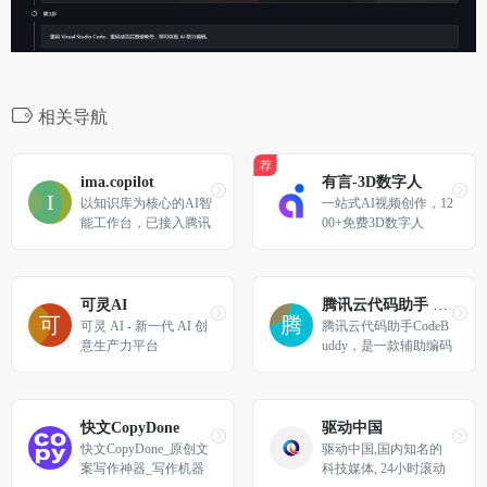
相关导航
荐
ima.copilot
有言-3D数字人
以知识库为核心的AI智
一站式AI视频创作，12
能工作台，已接入腾讯
00+免费3D数字人 
混元大模型和DeepSeek
R1模型
可灵AI
腾讯云代码助手 CodeBuddy
可灵 AI - 新一代 AI 创
腾讯云代码助手CodeB
意生产力平台
uddy，是一款辅助编码
工具，基于混元代码大
模型，提供技术对话、
代码补全、代码诊断和
优化等能力。为你生成
快文CopyDone
驱动中国
优质代码，帮你解决技
快文CopyDone_原创文
驱动中国,国内知名的
术难题，提升编码效
案写作神器_写作机器
科技媒体, 24小时滚动
率。