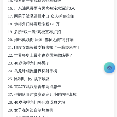
15. 俄罗斯一架战略轰炸机坠毁
16. 广东汕尾暴雨有民房被淹水深近3米
17. 两男子被吸进排水口 众人拼命拉住
18. 佛得角门将赛后涨粉170万
19. 多所“双一流”高校宣布扩招
20. 姆巴佩领衔 法国“雪耻之战”将打响
21. 印度女部长被支持者扣了一脑袋米布丁
22. 世界杯史上最小参赛国主教练哭了
23. 40岁佛得角门将哭了
24. 乌龙球领跑世界杯射手榜
25. 比利时1比1战平埃及
26. 雷军在武汉给青年两点忠告
27. 伊朗队限时参赛踢完几小时内得离境
28. 40岁佛得角门将化身叹息之墙
29. 女子在河边自制烤鱼机