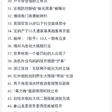
30. 卢卡库登场秒立奇功
31. 近视防控眼镜“验光黑幕”被曝出
32. 佛得角门将屡献神扑
33. 英国官宣16岁以下社交媒体禁令
34. 宝妈产子55天遭家暴离婚案将开庭
35. 杨坤：《歌手》10人一期有点多
36. 俄对乌发动大规模打击
37. 世界杯第一个被罚站的人出现了
38. 农机作业鸟妈妈张开翅膀“护巢”
39. 浙江宣传：互联网不能沦为对立场
40. 红外相机拍到野生大熊猫“带娃”出游
41. 男子海里溺水呼救游客报警后获救
42. “暴力梅”最新降雨时段公布
43. 拉哇水电站大坝二期面板浇筑完成
44. 象山县委原常委周坚栋被双开