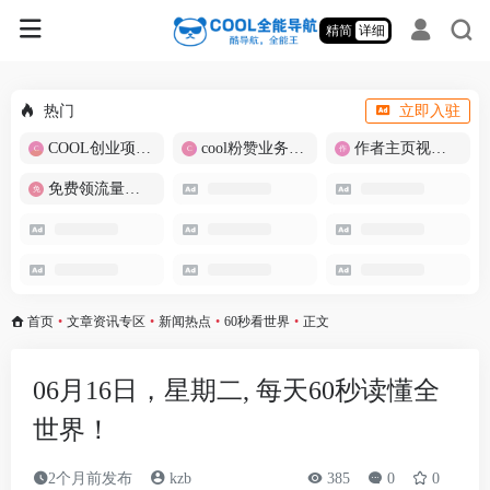
精简
详细
热门
立即入驻
COOL创业项目商城
cool粉赞业务商城【爆粉引流】
作者主页视频批量提取
免费领流量卡-包邮
首页
•
文章资讯专区
•
新闻热点
•
60秒看世界
•
正文
06月16日，星期二, 每天60秒读懂全
世界！
2个月前发布
kzb
385
0
0