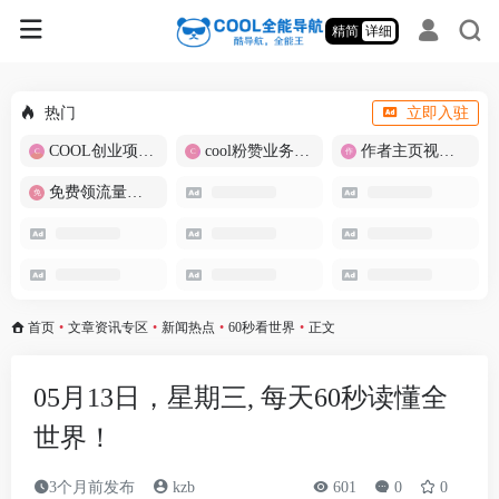
精简
详细
热门
立即入驻
COOL创业项目商城
cool粉赞业务商城【爆粉引流】
作者主页视频批量提取
免费领流量卡-包邮
首页
•
文章资讯专区
•
新闻热点
•
60秒看世界
•
正文
05月13日，星期三, 每天60秒读懂全
世界！
3个月前发布
kzb
601
0
0