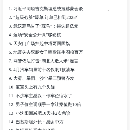
1. 习近平同塔吉克斯坦总统拉赫蒙会谈
2. “超级心脏”爆单 订单已排到2028年
3. 武汉蒜鸟告了“蒜鸟”：损失超亿元
4. 这场“安全公开课”够硬核
5. 天安门广场挂起中塔两国国旗
6. 地震失去双腿女子唱歌谋生圈粉百万
7. 网警依法打击“湖北人造大米”谣言
8. 4月汽车销量前十名仅剩1款油车
9. 大雾、暴雨、沙尘暴三预警齐发
10. 宝宝头上有九个头旋
11. 不少车主感叹：停车位缩水了
12. 男子偷空调顺手一拿让案值翻10倍
13. 小沈阳因减肥10天挂2次急诊
14. 巴基斯坦外长：感谢中方