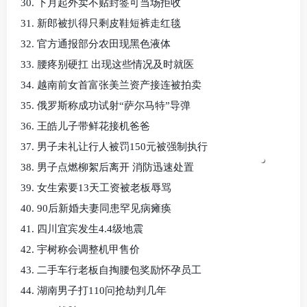
30. 下月起外卖不贴封签可当场拒收
31. 新郎被扒得只剩皮鞋短裤走红毯
32. 官方通报部分农田现黑色液体
33. 腰疼别硬扛 出现这些情况及时就医
34. 越南前女首富张美兰资产接连被拍卖
35. 俄罗斯称成功试射“萨尔马特”导弹
36. 王皓儿子带鲜花接机爸爸
37. 男子未礼让行人被罚150元被强制执行
38. 男子点燃柳絮后离开 消防迅速处置
39. 女生索要13天工资被老板辱骂
40. 90后新婚夫妻同患罕见病瘫痪
41. 四川宜宾发生4.4级地震
42. 宇树称会调整机甲售价
43. 二手车行老板自掏腰包奖励怀孕员工
44. 湖南男子打110问抢劫判几年