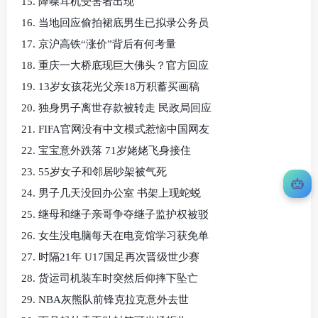
15. 降噪耳机受害者出现
16. 当地回应偷拍裙底男生已拟录公务员
17. 京沪高铁“涨价”背后有何考量
18. 重庆一大桥底现巨大佛头？官方回应
19. 13岁女孩花光父亲18万积蓄买画稿
20. 独身男子离世存款被转走 民政局回应
21. FIFA官网没有中文模式惹恼中国网友
22. 宝宝意外跌落 71岁姥姥飞身接住
23. 55岁女子和邻居吵架被气死
24. 男子几天没回办公室 书架上现蛇蜕
25. 继母和继子亲哥争夺继子监护权被驳
26. 女生没电脑每天在电竞馆学习获免单
27. 时隔21年 U17国足再次晋级世少赛
28. 货运司机装车时突然后仰摔下坠亡
29. NBA灰熊队前锋克拉克意外去世