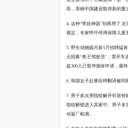
高，美丽中国建设取得新的重
4. 这种“带娃神器”别再用
规定，专家呼吁停用保障儿童
5. 野生动物园月薪5万招聘猛
元招募“兽王驾驶员”，需开车
超300人已暂停接收申请，最
6. 韩国女子赴柬应聘翻译被同
7. 男子多次用指纹解开邻居
指纹解锁进入其家中。男子未
动返厂检测。