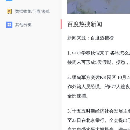
数据收集/问卷/表单
百度热搜新闻
其他分类
新闻来源：百度热搜榜
1. 中小学春秋假来了 各地怎
接周末可形成5天假期。据悉
2. 缅甸军方突袭KK园区 1
诈外籍人员恐慌。约677人连
全部逮捕。
3. 十五五时期经济社会发展主
至23日在北京举行。全会提出
自立自强水平大幅提高，进一