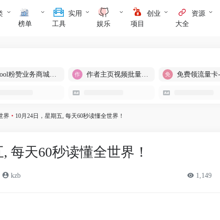
类
实用
创业
资源
榜单
工具
娱乐
项目
大全
cool粉赞业务商城【爆粉引流】
作者主页视频批量提取
免费领流量卡
世界
•
10月24日，星期五, 每天60秒读懂全世界！
五, 每天60秒读懂全世界！
kzb
1,149