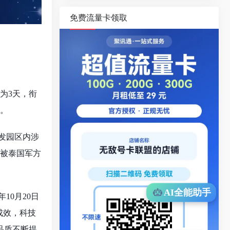
免费流量卡领取
多为3天，衔
务。
引发园区内涉
时被泰国军方
AI全能助手
10月20日
成效，科技
品质不断提