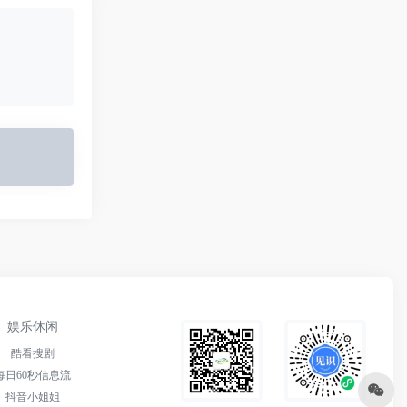
娱乐休闲
酷看搜剧
每日60秒信息流
抖音小姐姐