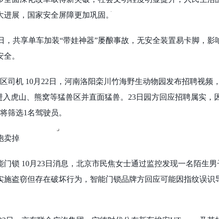
大进展，国家安全屏障更加巩固。
了 近日，共享单车加装“带娃神器”屡酿事故，无安全装置易卡脚，影
安全。
兽区司机 10月22日，河南洛阳栾川竹海野生动物园发布招聘视频
进入虎山、熊窝等猛兽区并直面猛兽。23日园方回应招聘属实，
终将筛选1名驾驶员。
胞卖掉
智能门锁 10月23日消息，北京市民焦女士通过监控发现一名陌生
实施盗窃但存在破坏行为，智能门锁品牌方回应可能因指纹误识