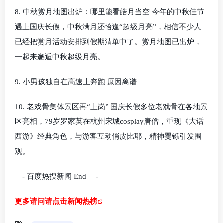
8. 中秋赏月地图出炉：哪里能看皓月当空 今年的中秋佳节
遇上国庆长假，中秋满月还恰逢“超级月亮”，相信不少人
已经把赏月活动安排到假期清单中了。赏月地图已出炉，
一起来邂逅中秋超级月亮。
9. 小男孩独自在高速上奔跑 原因离谱
10. 老戏骨集体景区再“上岗” 国庆长假多位老戏骨在各地景
区亮相，79岁罗家英在杭州宋城cosplay唐僧，重现《大话
西游》经典角色，与游客互动俏皮比耶，精神矍铄引发围
观。
—- 百度热搜新闻 End —-
更多请问请点击新闻热榜