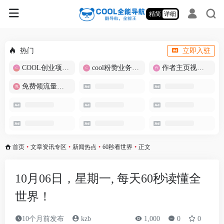
精简
详细
热门
立即入驻
COOL创业项目商城
cool粉赞业务商城【爆粉引流】
作者主页视频批量提取
免费领流量卡-包邮
首页
•
文章资讯专区
•
新闻热点
•
60秒看世界
•
正文
10月06日，星期一, 每天60秒读懂全
世界！
10个月前发布
kzb
1,000
0
0