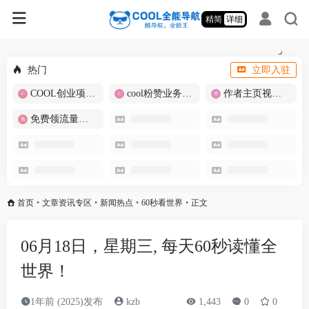
精简
详细
热门
立即入驻
COOL创业项目商城
cool粉赞业务商城【爆粉引流】
作者主页视频批量提取
免费领流量卡-包邮
首页
•
文章资讯专区
•
新闻热点
•
60秒看世界
•
正文
06月18日，星期三, 每天60秒读懂全
世界！
1年前 (2025)发布
kzb
1,443
0
0