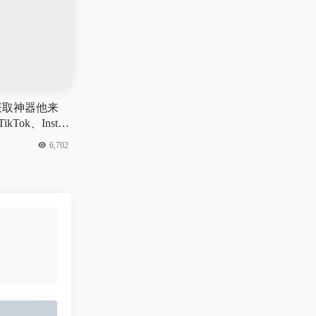
获取神器他来
kTok、Instag
抖音和B站等…
6,702