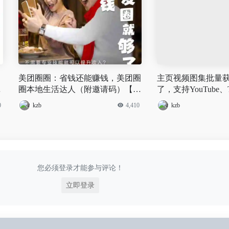
美团圈圈：省钱还能赚钱，美团圈
主页视频图集批量
圈本地生活达人（附邀请码）【广
了，支持YouTube、Ti
州】
ram、Twitter、
0
kzb
4,410
kzb
您必须登录才能参与评论！
立即登录