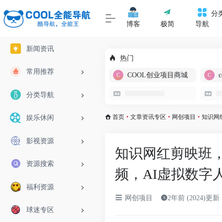
分
博客
极简
导航
新闻资讯
热门
常用推荐
COOL创业项目商城
分类导航
首页
•
文章资讯专区
•
网创项目
•
知识网
娱乐休闲
影视资源
知识网红剪映班，
资源搜索
频，AI虚拟数字
福利资源
网创项目
2年前 (2024)更新
球迷专区