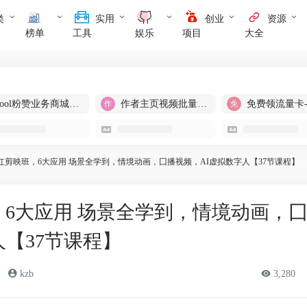
类
实用
创业
资源
榜单
工具
娱乐
项目
大全
cool粉赞业务商城【爆粉引流】
作者主页视频批量提取
免费领流量卡
红剪映班，6大应用 场景全学到，情境动画，囗播视频，AI虚拟数字人【37节课程】
6大应用 场景全学到，情境动画，
人【37节课程】
kzb
3,280