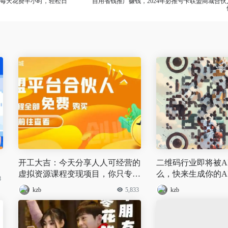
，每天花费半小时，轻松日
自用省钱推广赚钱，2024年必推号卡联盟商城合
开工大吉：今天分享人人可经营的
二维码行业即将被A
虚拟资源课程变现项目，你只专注
么，快来生成你的A
8
于推广，日赚上百是毫无难度
kzb
5,833
kzb