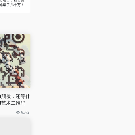
伙人项目，有人靠
他赚了几十万！
I颠覆，还等什
I艺术二维码
6,372