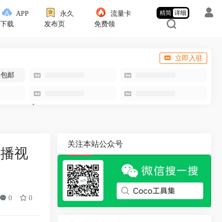
精简
详细
APP
永久
流量卡
下载
发布页
免费领
立即入驻
-包邮
关注本站公众号
囗播视
0
0