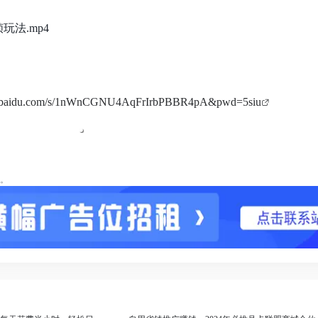
玩法.mp4
an.baidu.com/s/1nWnCGNU4AqFrIrbPBBR4pA&pwd=5siu
。