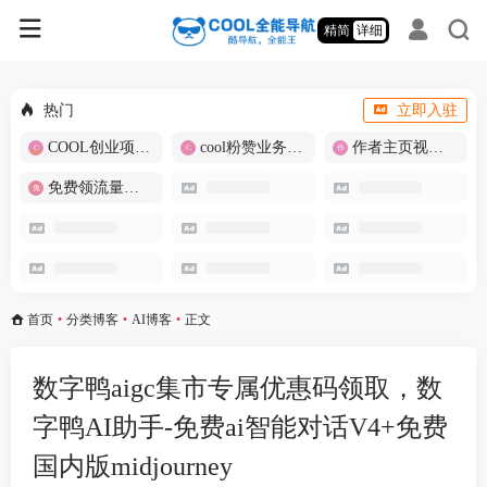
精简
详细
热门
立即入驻
COOL创业项目商城
cool粉赞业务商城【爆粉引流】
作者主页视频批量提取
免费领流量卡-包邮
首页
•
分类博客
•
AI博客
•
正文
数字鸭aigc集市专属优惠码领取，数
字鸭AI助手-免费ai智能对话V4+免费
国内版midjourney