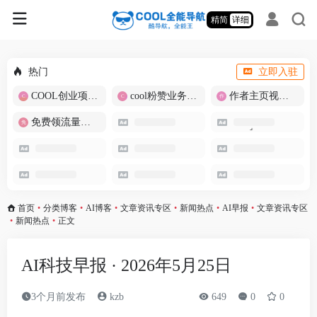
精简
详细
热门
立即入驻
COOL创业项目商城
cool粉赞业务商城【爆粉引流】
作者主页视频批量提取
免费领流量卡-包邮
首页
•
分类博客
•
AI博客
•
文章资讯专区
•
新闻热点
•
AI早报
•
文章资讯专区
•
新闻热点
•
正文
AI科技早报 · 2026年5月25日
3个月前发布
kzb
649
0
0