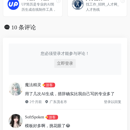
历就上五百丁！
致力于帮助求职者打造
UP简历是专业的AI简
找工作_招聘_人才网_
最专业的简历。
历生成在线制作工具，
人才热线
支持智能生成个性化简
历内容，精准匹配岗位
需求，涵盖各行业简历
10 条评论
模板，可以在线编辑、
免费下载使用，支持一
键导出word/pdf等格
式，全平台编辑适配，
轻松完成个人简历制
您必须登录才能参与评论！
作。
立即登录
魔法精灵
游客
用了几次AI生成，措辞确实比我自己写的专业多了
2个月前
广东茂名市
登录以回复
SoftSpoken
游客
模板好多啊，挑花眼了😂