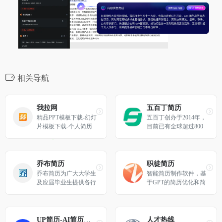
相关导航
我拉网
五百丁简历
精品PPT模板下载-幻灯
五百丁创办于2014年，
片模板下载-个人简历
目前已有全球超过800
模板-我拉网
万精英用户正在使用，
是国内使用人数最多的
免费简历制作工具，智
能-高效-便捷-实用，广
乔布简历
职徒简历
受求职者和专业HR喜
乔布简历为广大大学生
智能简历制作软件，基
爱，平台汇集了海量优
及应届毕业生提供各行
于GPT的简历优化和简
秀行业范例，精美模
业最新最全的中英文个
历代写
板，可以满足求职者的
人求职简历模板表格免
各类简历需求，有效提
费下载，以及大量关于
升求职成功率，做好简
简历写作技巧的文章，
UP简历-AI简历生成在线制作工具
人才热线