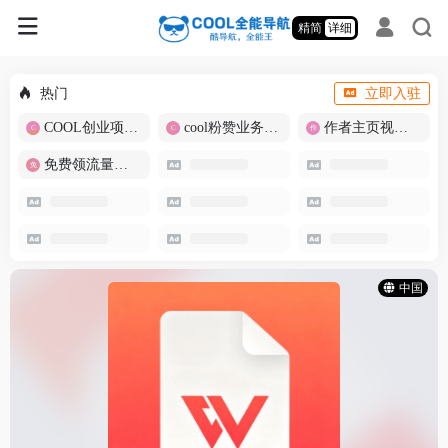
精简
详细
热门
立即入驻
COOL创业项目商城
cool粉赞业务商城【爆粉引流】
作者主页视频批量提取
免费领流量卡-包邮
中国