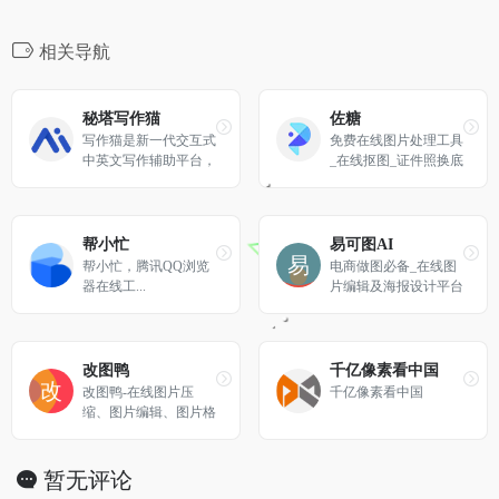
相关导航
秘塔写作猫
佐糖
写作猫是新一代交互式
免费在线图片处理工具
中英文写作辅助平台，
_在线抠图_证件照换底
集智能文本纠错、改写
色_去水印_照片修复
润色、自动续写、智能
配图为一体。
帮小忙
易可图AI
帮小忙，腾讯QQ浏览
电商做图必备_在线图
器在线工...
片编辑及海报设计平台
改图鸭
千亿像素看中国
改图鸭-在线图片压
千亿像素看中国
缩、图片编辑、图片格
式转换工具
暂无评论