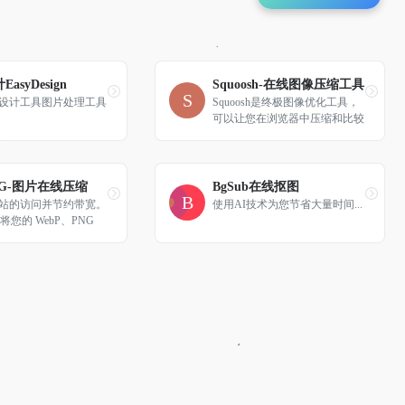
asyDesign
Squoosh-在线图像压缩工具
设计工具图片处理工具
Squoosh是终极图像优化工具，
可以让您在浏览器中压缩和比较
使用不同编解码器的图像。
PNG-图片在线压缩
BgSub在线抠图
站的访问并节约带宽。
使用AI技术为您节省大量时间...
G 将您的 WebP、PNG 
G 图片压缩50-80%。同时
G的透明度。