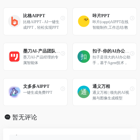
比格AIPPT
咔片PPT
比格AIPPT - AI一键生
咔片(cappt)AIPPT在线
成PPT，轻松实现PPT
智能制作,工作总结/教
高效排版与制作
学课件/商业提案3分钟
搞定,10万+场景模板一
键替换,AI自动排版+多
格式导出,支持在线编
墨刀AI-产品团队超级智能体
扣子-你的AI办公助手
辑,一键生成PPT,咔片p
墨刀AI-产品经理的专
扣子是强大的AI办公助
pt制作网站基础功能永
属智能体
手，基于Agent技术，
久免费使用！
集成了AI写作、AI PP
T生成、AI表格处理、
AI设计、AI播客、AI
生图与AI视频等全功
文多多AIPPT
通义万相
能。扣子助力财经分
一键生成免费PPT
通义万相 | 领先的AI视
析、市场营销等多场景
频与图像生成模型
办公任务自动化，全面
提升工作效率。
暂无评论