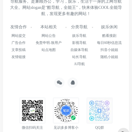
导航服务。是兼顾办公，学习，娱乐，生活于一身的上网导航
大全。网站slogan是“酷导航，全能王”，快来体验COOL全能导
航，发现更多有趣的网站！
友情合作
本站相关
分类导航
娱乐休闲
网站提交
网站公告
娱乐导航
酷看搜剧
广告合作
免责申明-致用户
影视导航
每日60秒信息流
文章投稿
站点地图
自媒体导航
抖音小姐姐
友情链接
站长导航
随机小姐姐
AI导航
微信扫码关注
见识多多博客小
QQ群