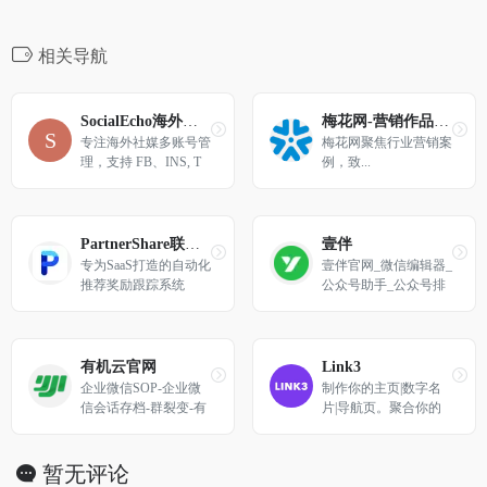
相关导航
SocialEcho海外社媒管理
梅花网-营销作品宝库
专注海外社媒多账号管
梅花网聚焦行业营销案
理，支持 FB、INS, T
例，致...
K、YT、X、TG、 Lin
kedIn等平台
PartnerShare联盟推广系统
壹伴
专为SaaS打造的自动化
壹伴官网_微信编辑器_
推荐奖励跟踪系统
公众号助手_公众号排
版_一键图文排版
有机云官网
Link3
企业微信SOP-企业微
制作你的主页|数字名
信会话存档-群裂变-有
片|导航页。聚合你的
机云官网
所有信息，到一个永久
链接、二维码、个人网
页
暂无评论