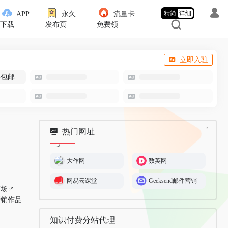
精简
详细
APP
永久
流量卡
下载
发布页
免费领
立即入驻
-包邮
热门网址
大作网
数英网
网易云课堂
Geeksend邮件营销
市场
营销作品
知识付费分站代理