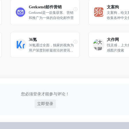
Geeksend邮件营销
文案狗
Geeksend是一款集获客、营销
文案狗，给文
和推广为一体的自动化邮件营
收集各种中文
销管理平台
语，让您取名，找
难。
36氪
大作网
36氪通过全面，独家的视角为
找灵感，上大
用户深度剖析最前沿的资讯，
感图片搜索
致力于让一部分人先看到未
来，内容涵盖快讯，科技，金
融，投资，房产，汽车，互联
网，股市，教育，生活，职场
等，秉承着新商业媒体人的使
命砥砺前行
您必须登录才能参与评论！
立即登录