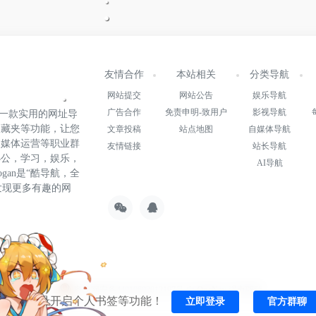
友情合作
本站相关
分类导航
网站提交
网站公告
娱乐导航
广告合作
免责申明-致用户
影视导航
.cn)是一款实用的网址导
收藏夹等功能，让您
文章投稿
站点地图
自媒体导航
自媒体运营等职业群
友情链接
站长导航
办公，学习，娱乐，
AI导航
gan是“酷导航，全
发现更多有趣的网
22015147号-1
粤公网安备44010602012197号
由
OneNav
强力驱动
一键登录开启个人书签等功能！
立即登录
官方群聊