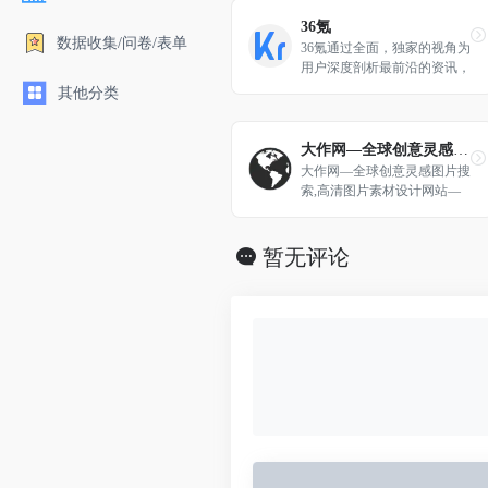
36氪
数据收集/问卷/表单
36氪通过全面，独家的视角为
用户深度剖析最前沿的资讯，
致力于让一部分人先看到未
其他分类
来，内容涵盖快讯，科技，金
融，投资，房产，汽车，互联
网，股市，教育，生活，职场
大作网—全球创意灵感图片搜索
等，秉承着新商业媒体人的使
大作网—全球创意灵感图片搜
命砥砺前行
索,高清图片素材设计网站—
找灵感,上大作
暂无评论