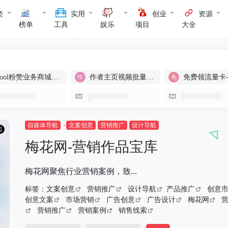
类
实用
创业
资源
榜单
工具
娱乐
项目
大全
cool粉赞业务商城【爆粉引流】
作者主页视频批量提取
免费领流量卡
自媒体导航
文案创意
营销推广
设计导航
国
梅花网-营销作品宝库
梅花网聚焦行业营销案例，致...
标签：
文案创意
营销推广
设计导航
产品推广
创意
创意文案
市场营销
广告创意
广告设计
梅花网
营销推广
营销案例
销售线索