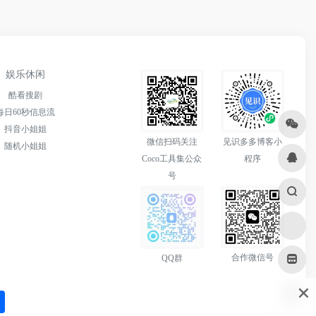
娱乐休闲
酷看搜剧
每日60秒信息流
抖音小姐姐
微信扫码关注
见识多多博客小
随机小姐姐
Coco工具集公众
程序
号
合作微信号
QQ群