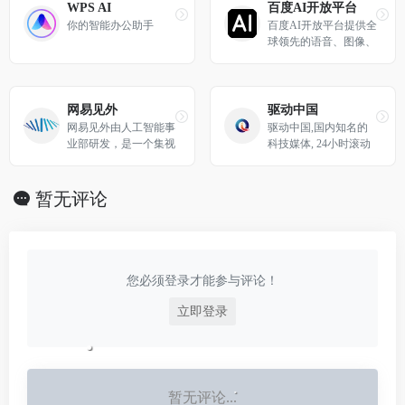
服务。凭借先进的产
国数千万IT技术人员拥
WPS AI
百度AI开放平台
品、技术和丰富的解决
有强大的影响力和服务
你的智能办公助手
百度AI开放平台提供全
方案，全面赋能各行
能力。通过技术社区、
球领先的语音、图像、
业，加速产业智能化。
技术博客和新媒体矩阵
NLP等多项人工智能技
等综合产品服务体系，
术，开放对话式人工智
凝聚了2000万+IT技术
能系统、智能驾驶系统
人员、50万+位技术博
两大行业生态，共享AI
网易见外
驱动中国
主和近千家IT公司的C
领域最新的应用场景和
网易见外由人工智能事
驱动中国,国内知名的
TO；通过丰富且高质
解决方案，帮您提升竞
业部研发，是一个集视
科技媒体, 24小时滚动
量的IT技术在线教育资
争力，开创未来。
频听翻、直播听翻、语
报道国内外最有价值的
源，完整覆盖就业培
音转写、文档直翻功能
科技新闻、移动通信、
训、在职提升、认证考
为一体的AI智能语音转
IT互联网业界、数码产
暂无评论
试等职业教育领域，分
写听翻平台，致力于用
品、家电及智能穿戴、
别打造企业培训、个人
语音识别转写文字、机
区块链、VR、共享经
提升创新产品矩阵，服
器翻译等技术为从事和
济、财经、人工智能、
务IT人才成长。同时，
爱好语音转写、翻译的
黑科技产品资讯，为用
作为华为鸿蒙操作系统
人员提供更便捷的听翻
户提供及时权威的科技
您必须登录才能参与评论！
合作伙伴，51CTO承担
工具，提升工作效率，
资讯。
了鸿蒙官方技术社区的
降低转写成本，进而改
立即登录
运营，全力服务于鸿蒙
变人们跨文化交流与内
开发者生态。
容跨国界传播的实现方
式
暂无评论...