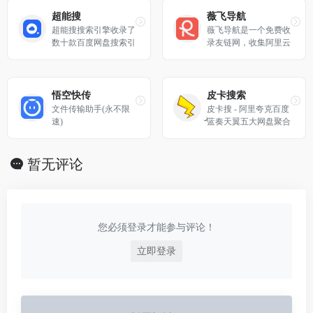
作、学习、娱乐的网盘
作、学习、娱乐的网盘
搜索神器。
搜索神器。
超能搜
薇飞导航
超能搜搜索引擎收录了
薇飞导航是一个免费收
数十款百度网盘搜索引
录友链网，收集阿里云
擎，百度云网盘搜索工
盘、百度云盘、网盘导
具，百度云网盘解析工
航、资源导航、文娱、
具，最干净、最好用的
工具、生活、行业、博
资源搜索引擎。提供影
客、论坛等多种网址大
悟空快传
皮卡搜索
视、书籍、软件等资源
全的网站。
文件传输助手(永不限
皮卡搜 - 阿里夸克百度
推荐以及整合信息，让
速)
蓝奏天翼五大网盘聚合
我们更快捷、更平等的
搜索引擎，10000000+ 
获取资源信息
网盘资源免费无偿分
享，坚持做最好的网盘
暂无评论
搜索引擎！
您必须登录才能参与评论！
立即登录