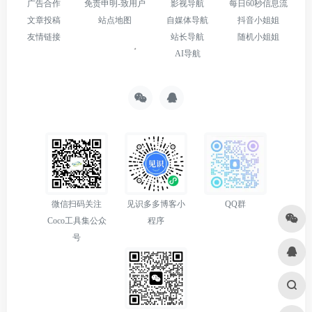
广告合作
免责申明-致用户
影视导航
每日60秒信息流
文章投稿
站点地图
自媒体导航
抖音小姐姐
友情链接
站长导航
随机小姐姐
AI导航
微信扫码关注
见识多多博客小
QQ群
Coco工具集公众
程序
号