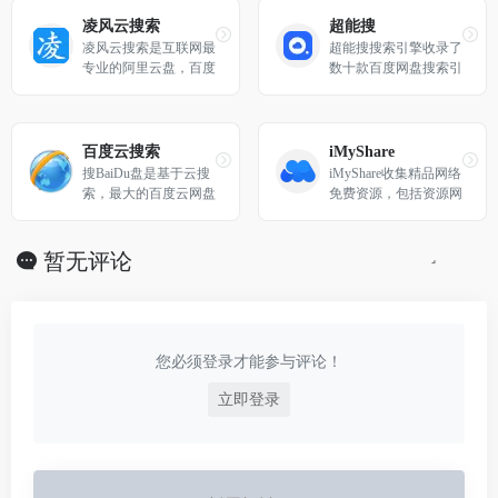
作、学习、娱乐的网盘
网盘资源，每天更新海
搜索神器。
量资源。
凌风云搜索
超能搜
凌风云搜索是互联网最
超能搜搜索引擎收录了
专业的阿里云盘，百度
数十款百度网盘搜索引
网盘等十大网盘搜索引
擎，百度云网盘搜索工
擎，是目前最大的网盘
具，百度云网盘解析工
资源搜索中心.
具，最干净、最好用的
资源搜索引擎。提供影
百度云搜索
iMyShare
视、书籍、软件等资源
搜BaiDu盘是基于云搜
iMyShare收集精品网络
推荐以及整合信息，让
索，最大的百度云网盘
免费资源，包括资源网
我们更快捷、更平等的
资源搜索中心，千万级
站、BT种子磁力搜
获取资源信息
数据量，让您一网打尽
索、网盘搜索、免费视
所有的网盘资源.
频、免费音乐、免费电
暂无评论
子书、实用软件、在线
工具、有趣的网站、办
公素材、免费漫画网
站、免费动漫和各类资
源，欢迎前来探索。
您必须登录才能参与评论！
立即登录