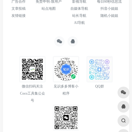
广告合作
免责申明-致用户
影视导航
每日60秒信息流
文章投稿
站点地图
自媒体导航
抖音小姐姐
友情链接
站长导航
随机小姐姐
AI导航
微信扫码关注
见识多多博客小
QQ群
Coco工具集公众
程序
号