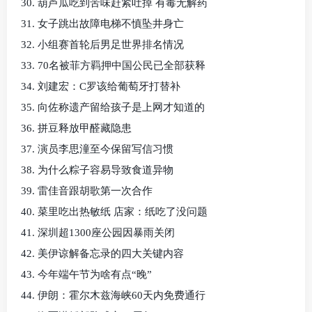
30. 葫芦瓜吃到苦味赶紧吐掉 有毒无解药
31. 女子跳出故障电梯不慎坠井身亡
32. 小组赛首轮后男足世界排名情况
33. 70名被菲方羁押中国公民已全部获释
34. 刘建宏：C罗该给葡萄牙打替补
35. 向佐称遗产留给孩子是上网才知道的
36. 拼豆释放甲醛藏隐患
37. 演员李思潼至今保留写信习惯
38. 为什么粽子容易导致食道异物
39. 雷佳音跟胡歌第一次合作
40. 菜里吃出热敏纸 店家：纸吃了没问题
41. 深圳超1300座公园因暴雨关闭
42. 美伊谅解备忘录的四大关键内容
43. 今年端午节为啥有点“晚”
44. 伊朗：霍尔木兹海峡60天内免费通行