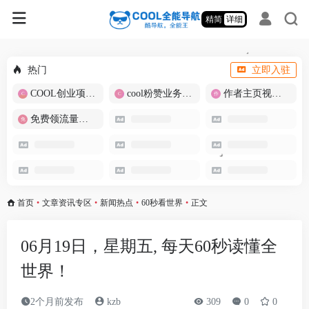
精简
详细
热门
立即入驻
COOL创业项目商城
cool粉赞业务商城【爆粉引流】
作者主页视频批量提取
免费领流量卡-包邮
首页
•
文章资讯专区
•
新闻热点
•
60秒看世界
•
正文
06月19日，星期五, 每天60秒读懂全
世界！
2个月前发布
kzb
309
0
0