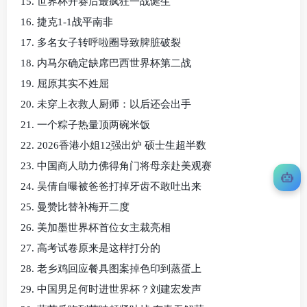
15. 世界杯开赛后最疯狂一战诞生
16. 捷克1-1战平南非
17. 多名女子转呼啦圈导致脾脏破裂
18. 内马尔确定缺席巴西世界杯第二战
19. 屈原其实不姓屈
20. 未穿上衣救人厨师：以后还会出手
21. 一个粽子热量顶两碗米饭
22. 2026香港小姐12强出炉 硕士生超半数
23. 中国商人助力佛得角门将母亲赴美观赛
24. 吴倩自曝被爸爸打掉牙齿不敢吐出来
25. 曼赞比替补梅开二度
26. 美加墨世界杯首位女主裁亮相
27. 高考试卷原来是这样打分的
28. 老乡鸡回应餐具图案掉色印到蒸蛋上
29. 中国男足何时进世界杯？刘建宏发声