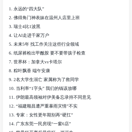
1. 永远的“四大队”
2. 佛得角门神表妹在温州人店里上班
3. 瑞士4比1波黑
4. 让AI走进千家万户
5. 未来5年 找工作关注这些行业领域
6. 纸尿裤检出甲酰胺 要不要带孩子检查
7. 世界杯：加拿大vs卡塔尔
8. 粽叶飘香 端午安康
9. 2名大学生溺亡 家属称为了救同学
10. 当利率“1字头” 我们的钱该放哪
11. 伊朗最高领袖对伊美备忘录持不同意见
12. “福建顺昌遭严重暴雨灾情”不实
13. 专家：女性更年期别再“硬扛”
14. 广东东莞一民房现“一窗6店”