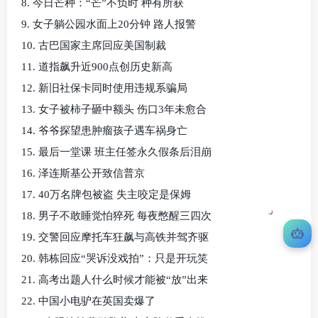
8. 今日芒种：“芒”不负时 种有所获
9. 女子躺公园水面上20分钟 路人报警
10. 古巴国家主席回应美国制裁
11. 道指飙升近900点创历史新高
12. 新旧社保卡同时使用违规系骗局
13. 女子被柿子砸中额头 伤口3年未愈合
14. 爷爷探望患肿瘤孩子遇车祸身亡
15. 最后一堂课 班主任签永久假条后泪崩
16. 泽连斯基公开致信普京
17. 40万名牌包被盗 失主咬定是保姆
18. 男子不敢睡觉怕猝死 每夜憋醒三四次
19. 交警回应摩托车狂飙与高铁并驾齐驱
20. 韩栋回应“哭诉没戏拍”：只是开玩笑
21. 高考出题人什么时候才能被“放”出来
22. 中国小电驴在英国卖爆了