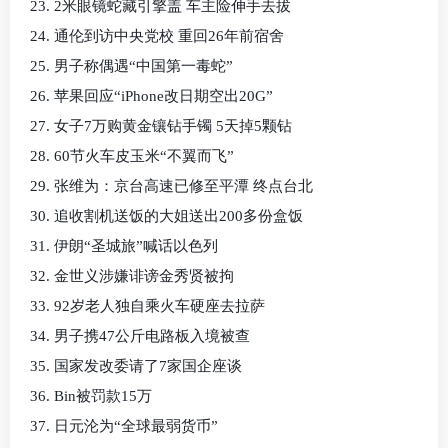
23. 2米眼镜蛇藏引擎盖 车主险伸手去拔
24. 通伦到访中央党校 重回26年前宿舍
25. 男子称偶遇“中国第一毒蛇”
26. 苹果回应“iPhone改日期空出20G”
27. 女子7万购黄金镶钻手镯 5天掉5颗钻
28. 60节火车皮玉米“不翼而飞”
29. 张维为：京台高速已修至平潭 终点台北
30. 追收割机送饭的大姐送出200多份盒饭
31. 伊朗“圣城旅”喊话以色列
32. 金世义涉嫌诽谤金秀贤被拘
33. 92岁老人独自乘火车硬座去拉萨
34. 男子携47公斤电路板入境被查
35. 国家发改委请了7家国企座谈
36. Bin被罚款15万
37. 日元沦为“全球最弱货币”