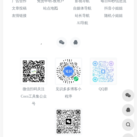
广告合作
免责申明-致用户
影视导航
每日60秒信息流
文章投稿
站点地图
自媒体导航
抖音小姐姐
友情链接
站长导航
随机小姐姐
AI导航
微信扫码关注
见识多多博客小
QQ群
Coco工具集公众
程序
号