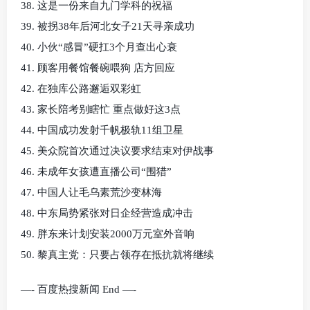
38. 这是一份来自九门学科的祝福
39. 被拐38年后河北女子21天寻亲成功
40. 小伙“感冒”硬扛3个月查出心衰
41. 顾客用餐馆餐碗喂狗 店方回应
42. 在独库公路邂逅双彩虹
43. 家长陪考别瞎忙 重点做好这3点
44. 中国成功发射千帆极轨11组卫星
45. 美众院首次通过决议要求结束对伊战事
46. 未成年女孩遭直播公司“围猎”
47. 中国人让毛乌素荒沙变林海
48. 中东局势紧张对日企经营造成冲击
49. 胖东来计划安装2000万元室外音响
50. 黎真主党：只要占领存在抵抗就将继续
—- 百度热搜新闻 End —-