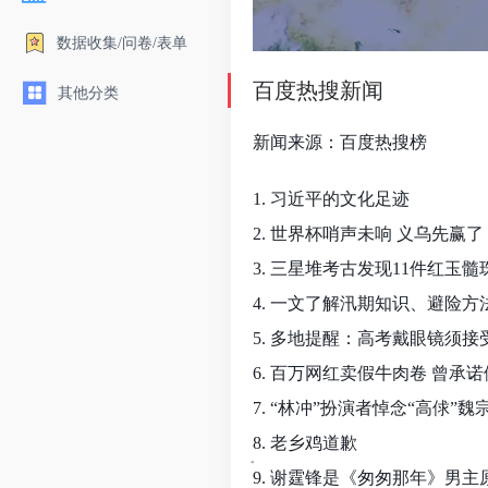
数据收集/问卷/表单
百度热搜新闻
其他分类
新闻来源：百度热搜榜
1. 习近平的文化足迹
2. 世界杯哨声未响 义乌先赢了
3. 三星堆考古发现11件红玉髓
4. 一文了解汛期知识、避险方
5. 多地提醒：高考戴眼镜须接
6. 百万网红卖假牛肉卷 曾承
7. “林冲”扮演者悼念“高俅”魏
8. 老乡鸡道歉
9. 谢霆锋是《匆匆那年》男主