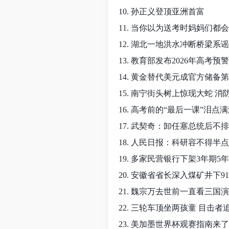
10. 孙正义登顶亚洲首富
11. 当你以为送考时妈妈们都
12. 湖北一地洪水冲断桥梁系
13. 教育部发布2026年高考预
14. 黄金替代美元成官方储备
15. 南宁街头树上惊现大蛇 消
16. 高考前的“最后一课”泪点
17. 武契奇：卸任塞总统后不
18. 人民日报：科研容不得半
19. 多家民营银行下架3年期5
20. 安徽省省长深入煤矿井下9
21. 魏宗万去世前一直看三国
22. 三轮车顶坐两孩童 目击者
23. 美加墨世界杯观赛指南来了