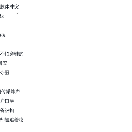
生肢体冲突
上线
驰援
的不怕穿鞋的
回应
杯夺冠
伊朗传爆炸声
要户口簿
设备被拘
同游却被追着咬