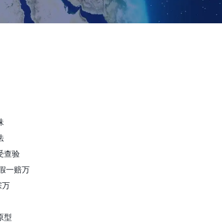
珠
法
受查验
诺假一赔万
宗万
原型