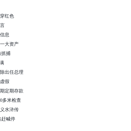
会穿红色
谣言
警信息
第一大资产
防抓捕
满满
排除出任总理
点虚假
年期定期存款
10多米检查
演义水浒传
追赶喊停