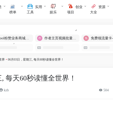
类
实用
创业
资源
榜单
工具
娱乐
项目
大全
cool粉赞业务商城【爆粉引流】
作者主页视频批量提取
免费领流量卡
世界
•
06月03日，星期三, 每天60秒读懂全世界！
三, 每天60秒读懂全世界！
kzb
504