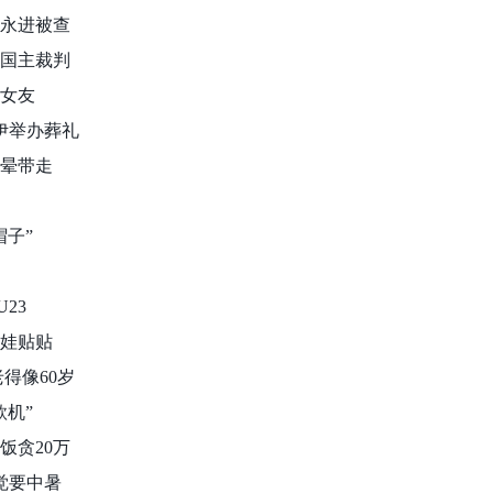
赵永进被查
中国主裁判
前女友
内伊举办葬礼
射晕带走
帽子”
U23
萌娃贴贴
老得像60岁
款机”
饭贪20万
感觉要中暑