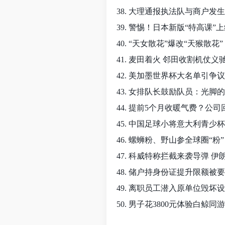
38. 大理通报执法队与商户发
39. 警惕！日本新版“特高课”
40. “天女散花”爆改“天猴散花”
41. 麦田着火 邻田收割机仗义
42. 美加墨世界杯大名单引争议
43. 女排队长鼓励队员：光脚
44. 提前5个月收暖气费？公司
45. 中国足球小将意大利青少
46. 螺蛳粉、野山参全球圈“粉”
47. 科威特称拦截来袭导弹 
48. 储户持身份证提升限额被
49. 离职员工潜入原单位毁坏
50. 男子花3800元体验白鲸