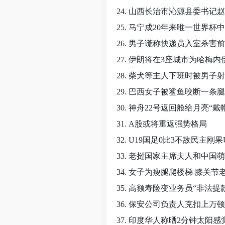
24. 山西长治市沁源县委书记
25. 马宁成20年来唯一世界杯
26. 男子谎称快递员入室杀害
27. 伊朗将在3座城市为哈梅
28. 柴犬等主人下班时被男子
29. 巴西女子被鲨鱼咬断一条腿
30. 神舟22号返回舱给月亮“戴
31. A股或将重返强势格局
32. U19国足0比3不敌民主刚果
33. 老挝国家主席夫人和中国
34. 女子为瘦腿爬楼梯 膝关节
35. 高额寿险变业务员“非法提
36. 保安公司负责人克扣上万顿
37. 印度华人称晒2分钟太阳