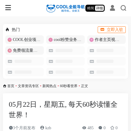
精简
详细
热门
立即入驻
COOL创业项目商城
cool粉赞业务商城【爆粉引流】
作者主页视频批量提取
免费领流量卡-包邮
首页
•
文章资讯专区
•
新闻热点
•
60秒看世界
•
正文
05月22日，星期五, 每天60秒读懂全
世界！
3个月前发布
kzb
485
0
0