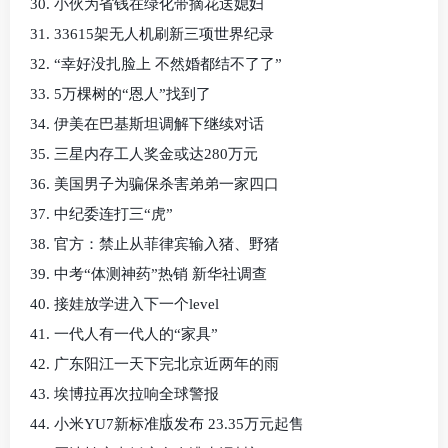
30. 小伙为省钱在绿化带摘花送媳妇
31. 33615架无人机刷新三项世界纪录
32. “幸好没扎脸上 不然婚都结不了了”
33. 5万棵树的“恩人”找到了
34. 伊美在巴基斯坦调解下继续对话
35. 三星内存工人奖金或达280万元
36. 美国男子为骗保杀害弟弟一家四口
37. 中纪委连打三“虎”
38. 官方：禁止从菲律宾输入猪、野猪
39. 中考“体测神药”热销 新华社调查
40. 接娃放学进入下一个level
41. 一代人有一代人的“家具”
42. 广东阳江一天下完北京近两年的雨
43. 埃博拉再次拉响全球警报
44. 小米YU7新标准版发布 23.35万元起售