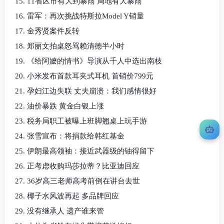
15. 11省区市有大到暴雨 局地有大暴雨
16. 雷军：再次挑战特斯拉Model Y销量
17. 金秀贤案件反转
18. 郑丽文拍桌怒骂赖清德半小时
19. 《给阿嬷的情书》导演从千人中选出南枝
20. 小米发布首款耳夹式耳机 首销价799元
21. 孕妇江边失联 丈夫崩溃：我们感情很好
22. 油价暴跌 黄金白银上涨
23. 税务局职工被曝上班脚翘桌上玩手游
24. 张雪宣布：将捐款给韩红基金
25. 伊朗最高领袖：接近武器级的铀得留下
26. 正考虑收购玛莎拉蒂？比亚迪回应
27. 36岁高三老师高考前倒在讲台去世
28. 椰子水风波再起 多品牌回应
29. 没有继承人 遗产谁来管