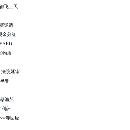
坊都飞上天
观赛邀请
万现金分红
来AED
有害物质
诉 法院延审
送早餐
湾籍渔船
弗利萨
少林寺回应