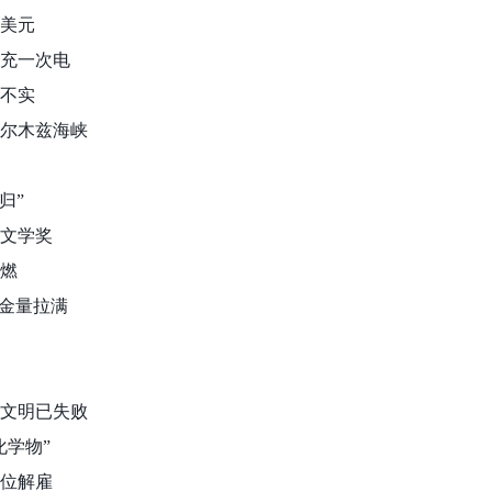
万美元
里只充一次电
查不实
霍尔木兹海峡
归”
个文学奖
爆燃
含金量拉满
朗文明已失败
化学物”
单位解雇