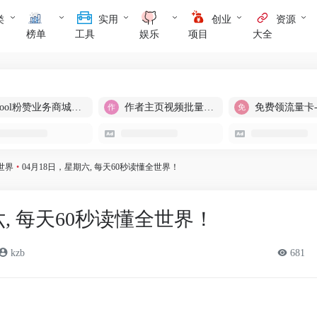
类
实用
创业
资源
榜单
工具
娱乐
项目
大全
cool粉赞业务商城【爆粉引流】
作者主页视频批量提取
免费领流量卡
世界
•
04月18日，星期六, 每天60秒读懂全世界！
六, 每天60秒读懂全世界！
kzb
681