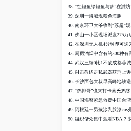
38. “红鲤鱼绿鲤鱼与驴”在潍
39. 深圳一海域现粉色海豚
40. 南京环卫大爷收到“苏超”
41. 佛山一小区现场派发275
42. 在深圳无人机4分钟即可送
43. 厨房油烟中含有约300种
44. 武汉三镇0比1不敌成都蓉城
45. 射击教练走私武器获刑上
46. 长沙面包大叔早高峰地铁
47. “鸡排哥”也来打卡莫氏鸡煲
48. 中国海警紧急救援中国台
49. 阿根廷一男孩涂乳胶漆cos
50. 组织僧众集中观看NBA？