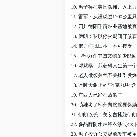
10. 男子称在美国摆摊月入上
11. 雷军：从没说过1300公
12. 四川德阳千亩农业基地被
13. 伊朗：黎以停火期间开放
14. 俄方痛批日本：不可接受
15. “260万件中国文物多少能回
16. 邓紫棋：我获得人生第一
17. 老人做饭关气不关灶引发
18. 万吨大驱上的“巧克力块”
19. 广西人已经在放假了
20. 萌娃考了68分向爸爸要奖励
21. 伊朗议长：美妄言摧毁伊
22. 多品牌防水冲锋衣涉“永久
23. 男子投诉公交提前发车被