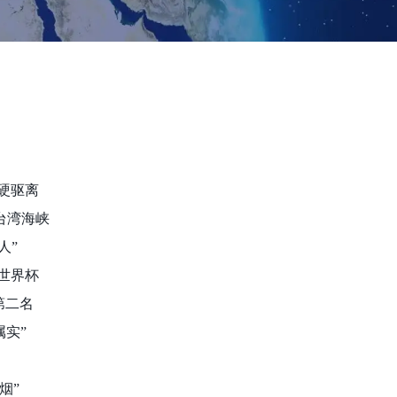
强硬驱离
台湾海峡
人”
入世界杯
第二名
属实”
烟”