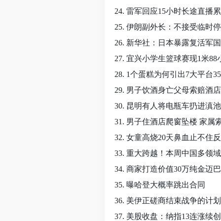
24. 雷军回应15小时长途直播
25. 伊朗副外长：不接受临时
26. 新华社：日本暴露复活军
27. 宜兴小学生篮球赛现1米8
28. 1个蛋糕为何引出7大平台35
29. 男子饮酒身亡父母索赔酒
30. 昆明有人将电瓶车扔进滇
31. 男子住酒店爬窗坠楼 家
32. 女童高烧20天鼻血止不住
33. 重大跨越！本周中国多领
34. 商家打造价值30万纯金迈
35. 曝哈登大概率跳出合同
36. 美伊正磋商结束战争的计划
37. 美股收盘：纳指13连涨续