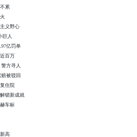
累不累
停火
国主义野心
8小巨人
.97亿罚单
店近百万
池 警方寻人
属索赔被驳回
反复住院
域解锁新成就
巴赫车标
创新高