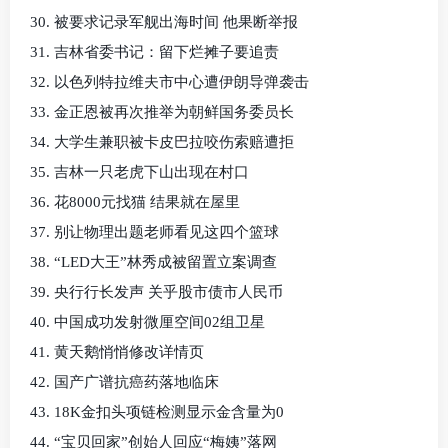
30. 被要求记录军舰出海时间 他果断举报
31. 吉林省委书记：留下烂摊子要追责
32. 以色列特拉维夫市中心遭伊朗导弹袭击
33. 金正恩被再次推举为朝鲜国务委员长
34. 大学生兼职被卡皮巴拉咬伤索赔遭拒
35. 吉林一只老虎下山出现在村口
36. 花8000元找猫 结果就在屋里
37. 别让物理出题老师看见这四个篮球
38. “LED大王”林秀成被留置立案调查
39. 央行行长发声 关乎股市债市人民币
40. 中国成功发射微厘空间02组卫星
41. 黄天鹅悄悄修改详情页
42. 国产广谱抗癌药落地临床
43. 18K金扣头项链检测显示金含量为0
44. “宝贝回家”创始人回应“梅姨”落网