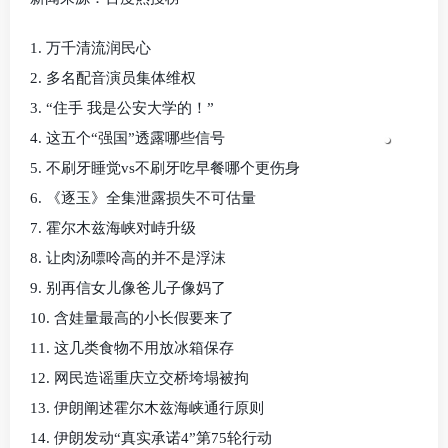
1. 万千清流润民心
2. 多名配音演员集体维权
3. “住手 我是公安大学的！”
4. 这五个“强国”透露哪些信号
5. 不刷牙睡觉vs不刷牙吃早餐哪个更伤身
6. 《逐玉》全集泄露损失不可估量
7. 霍尔木兹海峡对峙升级
8. 让肉汤嘌呤高的并不是浮沫
9. 别再信女儿像爸儿子像妈了
10. 含娃量最高的小长假要来了
11. 这几类食物不用放冰箱保存
12. 网民造谣重庆立交桥垮塌被拘
13. 伊朗阐述霍尔木兹海峡通行原则
14. 伊朗发动“真实承诺4”第75轮行动