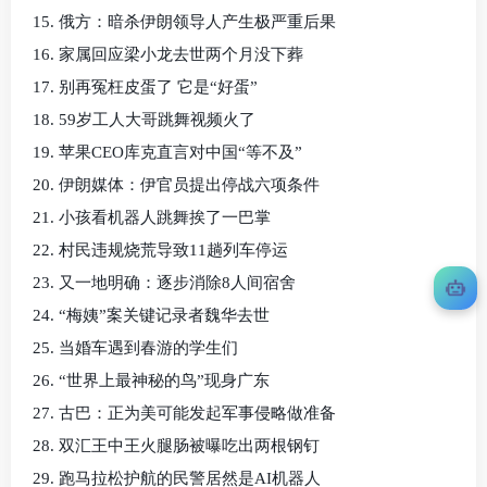
15. 俄方：暗杀伊朗领导人产生极严重后果
16. 家属回应梁小龙去世两个月没下葬
17. 别再冤枉皮蛋了 它是“好蛋”
18. 59岁工人大哥跳舞视频火了
19. 苹果CEO库克直言对中国“等不及”
20. 伊朗媒体：伊官员提出停战六项条件
21. 小孩看机器人跳舞挨了一巴掌
22. 村民违规烧荒导致11趟列车停运
23. 又一地明确：逐步消除8人间宿舍
24. “梅姨”案关键记录者魏华去世
25. 当婚车遇到春游的学生们
26. “世界上最神秘的鸟”现身广东
27. 古巴：正为美可能发起军事侵略做准备
28. 双汇王中王火腿肠被曝吃出两根钢钉
29. 跑马拉松护航的民警居然是AI机器人