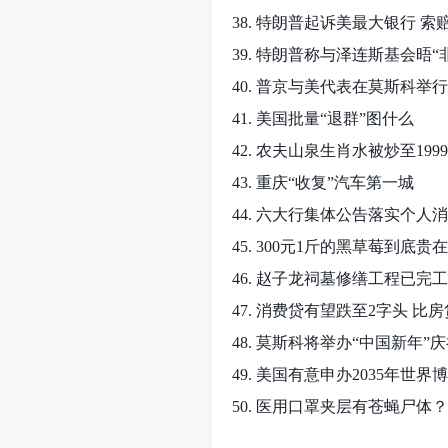
38. 特朗普起诉美最大银行 索
39. 特朗普称与泽连斯基会晤“
40. 普京与美代表在莫斯科举
41. 美国批量“退群”图什么
42. 农夫山泉生肖水被炒至199
43. 重庆“收复”汽车第一城
44. 六大行集体公告落实个人
45. 300元1斤的黑草莓到底贵
46. 赵子龙祠墓修缮工程已完工
47. 消费贷有望跌至2字头 比
48. 莫斯科将举办“中国新年”
49. 美国有意申办2035年世界
50. 医用口罩夹层有苍蝇尸体