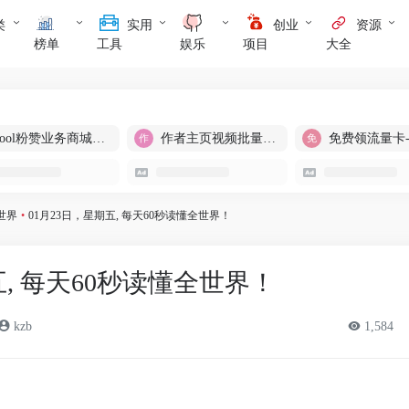
类
实用
创业
资源
榜单
工具
娱乐
项目
大全
cool粉赞业务商城【爆粉引流】
作者主页视频批量提取
免费领流量卡
世界
•
01月23日，星期五, 每天60秒读懂全世界！
五, 每天60秒读懂全世界！
kzb
1,584