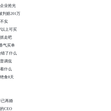
被企业抢光
被判赔201万
金不实
0岁以上可买
子抓走吧
为香气买单
虎做错了什么
朗普调侃
味着什么
赫绝食8天
母已再婚
的CEO