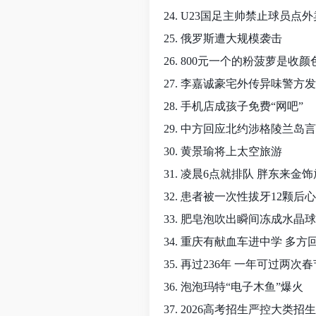
24. U23国足主帅禁止球员点外
25. 俄罗斯遭大规模袭击
26. 800元一个的粉菠萝是收
27. 李嘉诚豪宅外传异味警方
28. 手机店成孩子免费“网吧”
29. 中方回应北约涉格陵兰岛
30. 黄景瑜将上太空旅游
31. 凌晨6点就排队 胖东来金
32. 患者被一次性拔牙12颗后
33. 肥皂泡吹出瞬间冻成水晶球
34. 重庆有献血车进中学 多方
35. 再过236年 一年可过两次春
36. 泡泡玛特“电子木鱼”爆火
37. 2026高考招生严控大类招