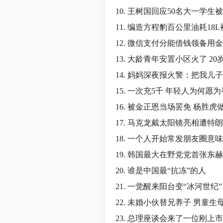
10. 王树国回应50名大一学生
11. 编造方程豹百公里油耗18L
12. 微信支付分能借钱领备用
13. 大龄青年安置小区火了 2
14. 妈妈深夜报火警：把我儿
15. 一次充5千 年轻人为何愿
16. 被金正恩当场罢免 杨胜
17. 马克龙戴太阳镜亮相遭特
18. 一个人开始常发朋友圈意
19. 韩国最大在野党党首张东
20. 谁是中国最“抗冻”的人
21. 一觉醒来阳台变“冰河世纪”
22. 未婚小伙替兄养子 男童生
23. 总理座谈会来了一位刚上市