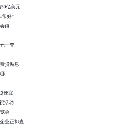
赔50亿美元
非常好”
行会谈
9元一套
消费贷贴息
在哪
房贷便宜
庆祝活动
博览会
？企业正排查