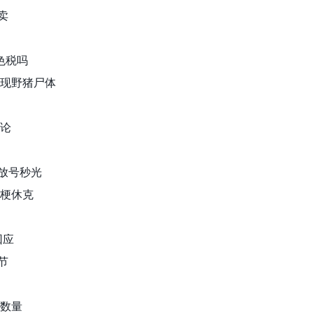
卖
颜色税吗
发现野猪尸体
言论
饰放号秒光
心梗休克
回应
节
生数量