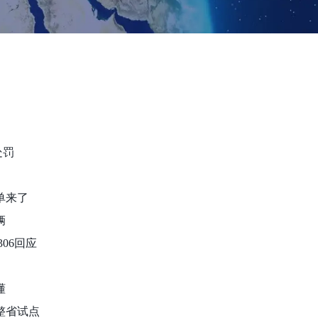
处罚
绩单来了
辆
306回应
懂
整省试点