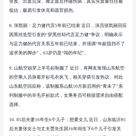
突发、出血点深、难止血且伴随伤病，真实失血量往往被
低估，极易引发休克和器官损伤。
8. 张凯丽：足力健代言5年前已结束 近日，演员张凯丽回应
因黑丝造型引发的“穿黑丝却代言足力健”争议，明确表示
与足力健的代言关系五年前已结束，并强调“年龄阻挡不了
追求美的脚步”，63岁仍是“闯的年纪”。
9. 山航空姐穿上羊毛衫制服了 近日，有网友发现山东航空
的空乘人员身着开衫毛衣执飞，相关穿搭引发热议。对此
山东航空回应称，该制服系山航10月新启用的“青未了”系
列制服中的羊毛开衫款式，女乘务员可根据需求自由搭配
选择。
10. 85后夫妻16年生6个儿子：想要女儿 近日，山东临沂85
后夫妻张女士与丈夫贾先生因16年间生下6个儿子引发关