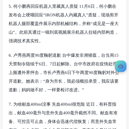
5. 何小鹏再回应机器人里藏真人质疑 11月6日，何小鹏在
发布会上哽咽回应“IRON机器人内藏真人”质疑，现场剪开
机器人腿部覆盖件展示内部机械结构，并称“成见是一座大
山”。此前其通过一镜到底视频展示机器人拉链内部构造，
强调技术真实性。
6. 卢秀燕两度90度鞠躬道歉 台中爆发非洲猪瘟，台当局15
天禁制令陆续于6日、7日起解除。台中市政府在疫情处理
上频遭外界抨击，市长卢秀燕6日下午两度90度鞠躬对外公
开道歉。她表示：“身为市长，我必须概括承受，我应该要
道歉；妈妈做不好，一样要检讨改进。”
7. 为啥献血400ml没事 失血400ml很危险 近日，有科普指
出，献血400毫升与意外失血400毫升截然不同。献血有准
备、可控且可止血，身体会迅速代偿恢复；而意外失血常