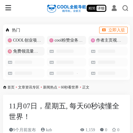
精简
详细
热门
立即入驻
COOL创业项目商城
cool粉赞业务商城【爆粉引流】
作者主页视频批量提取
免费领流量卡-包邮
首页
•
文章资讯专区
•
新闻热点
•
60秒看世界
•
正文
11月07日，星期五, 每天60秒读懂全
世界！
9个月前发布
kzb
1,159
0
0