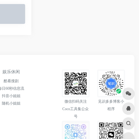
娱乐休闲
酷看搜剧
每日60秒信息流
抖音小姐姐
微信扫码关注
见识多多博客小
随机小姐姐
Coco工具集公众
程序
号