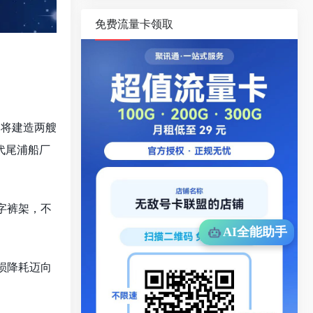
免费流量卡领取
已将建造两艘
代尾浦船厂
十字裤架，不
AI全能助手
减损降耗迈向