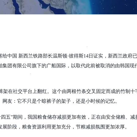
单塞给中国 新西兰铁路部长温斯顿·彼得斯14日证实，新西兰政府
舶集团有限公司旗下的广船国际，以取代此前被取消的由韩国现
近，竹裤架在社交平台上翻红。这个由两根竹条交叉固定而成的竹制
。网友：它不只是个晾裤子的架子，还是小时候的记忆。
 “十四五”期间，我国粮食储存减损更加有效，正在由安全储粮、
发展阶段，粮食资源利用更加充分，节粮减损氛围更加浓厚。