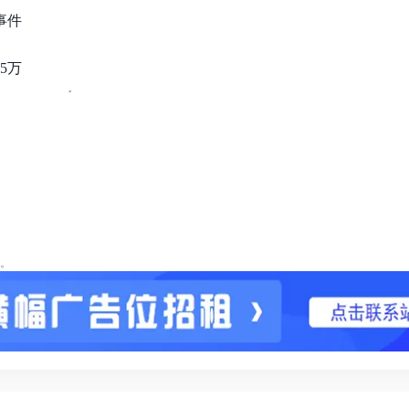
事件
5万
。