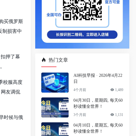
止购买俄罗斯
反制损害中
，扣押了幕
热门文章
动。
AI科技早报 · 2026年4月22
日
秋季校服高度
4个月前
1,489
。网友调侃
04月30日，星期四, 每天60
秒读懂全世界！
3个月前
1,131
稍早时候与俄
04月10日，星期五, 每天60
秒读懂全世界！