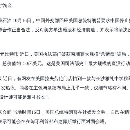
类”淘金
买俄石油 10月16日，中国外交部回应美国总统特朗普要求中国停
源合作正当合法，反对美方单边霸凌和经济胁迫，并表示将坚决
亿美元比特币 近日，美国执法部门破获柬埔寨大规模“杀猪盘”骗局
特币，总价值约150亿美元。这是美国司法部史上最大规模的查没行
礼校服 近日，有网友在美国拉夫劳伦门店拍到一款与长沙雅礼中学
，引发热议。两者在主色与条纹布局上几乎一致，仅细节略有不同
“设计师可能是雅礼校友”。
普京会面 当地时间16日，美国总统特朗普在社媒发文称，自己在
表示可能会在在匈牙利首都布达佩斯举行面对面会晤。