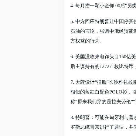
4. 每月攒一颗小金饰 00后“另
5. 中方回应特朗普让中国停
石油的言论，强调中俄经贸能
方权益的行为。
6. 美国没收柬电诈头目150
后主谋持有的127271枚比
7. 大牌设计“撞脸”长沙雅
相似的蓝红白配色POLO衫
称“原来我们穿的是拉夫劳伦”
8. 特朗普：可能在匈牙利与
罗斯总统普京进行了通话，并