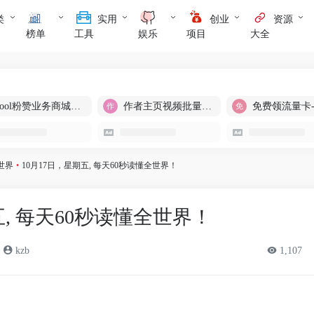
类
实用
创业
资源
榜单
工具
娱乐
项目
大全
cool粉赞业务商城【爆粉引流】
作者主页视频批量提取
免费领流量卡
世界
•
10月17日，星期五, 每天60秒读懂全世界！
五, 每天60秒读懂全世界！
kzb
1,107