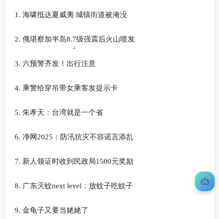
1. 海啸抵达夏威夷 城镇街道被淹没
2. 俄堪察加半岛8.7级强震后火山喷发
3. 六预警齐发！出行注意
4. 乘警给穿吊带女乘客发提示卡
5. 朱孝天：台湾就是一个省
6. 净网2025：防汛抗灾不容谣言添乱
7. 新人领证时收到民政局1500元奖励
8. 广东灭蚊next level：放蚊子吃蚊子
9. 金龟子又要当姥姥了