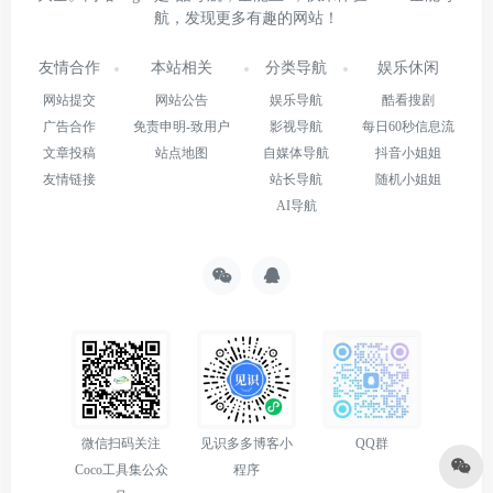
航，发现更多有趣的网站！
友情合作
本站相关
分类导航
娱乐休闲
网站提交
网站公告
娱乐导航
酷看搜剧
广告合作
免责申明-致用户
影视导航
每日60秒信息流
文章投稿
站点地图
自媒体导航
抖音小姐姐
友情链接
站长导航
随机小姐姐
AI导航
微信扫码关注
见识多多博客小
QQ群
Coco工具集公众
程序