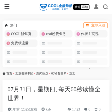
精简
详细
热门
立即入驻
COOL创业项目商城
cool粉赞业务商城【爆粉引流】
作者主页视频批量提取
免费领流量卡-包邮
首页
•
文章资讯专区
•
新闻热点
•
60秒看世界
•
正文
07月31日，星期四, 每天60秒读懂全
世界！
1年前 (2025)发布
kzb
1,423
0
0