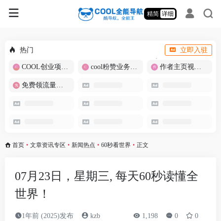
精简
详细
热门
立即入驻
COOL创业项目商城
cool粉赞业务商城【爆粉引流】
作者主页视频批量提取
免费领流量卡-包邮
首页
•
文章资讯专区
•
新闻热点
•
60秒看世界
•
正文
07月23日，星期三, 每天60秒读懂全
世界！
1年前 (2025)发布
kzb
1,198
0
0