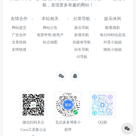
航，发现更多有趣的网站！
友情合作
本站相关
分类导航
娱乐休闲
网站提交
网站公告
娱乐导航
酷看搜剧
广告合作
免责申明-致用户
影视导航
每日60秒信息流
文章投稿
站点地图
自媒体导航
抖音小姐姐
友情链接
站长导航
随机小姐姐
AI导航
微信扫码关注
见识多多博客小
QQ群
Coco工具集公众
程序