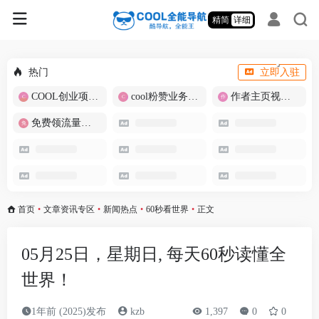
精简
详细
热门
立即入驻
COOL创业项目商城
cool粉赞业务商城【爆粉引流】
作者主页视频批量提取
免费领流量卡-包邮
首页
•
文章资讯专区
•
新闻热点
•
60秒看世界
•
正文
05月25日，星期日, 每天60秒读懂全
世界！
1年前 (2025)发布
kzb
1,397
0
0