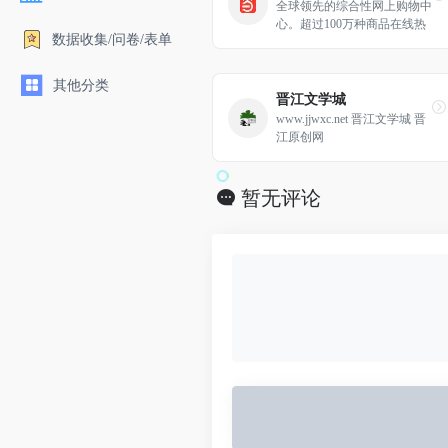
全球领先的综合性网上购物中
心。超过100万种商品在线热
数据收集/问卷/表单
销！图书、童书、绘本、中小
学教辅、文学小说、音像、母
婴、家居、服装、鞋包等几十
其他分类
大类，正版保证，低至2折
晋江文学城
（自营图书满49元免运费。当
www.jjwxc.net 晋江文学城 晋
当网一贯秉承提升顾客体验的
江原创网
承诺，自助退换货便捷又放
心）
暂无评论