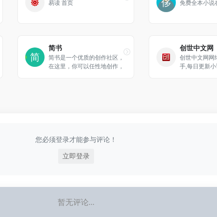
易读 首页
免费全本小说
简书
创世中文网
简书是一个优质的创作社区，
创世中文网网
在这里，你可以任性地创作，
手,每日更新小
一篇短文、一张照片、一首
行榜更是提供
诗、一幅画……我们相信，每
小说下载,当下
个人都是生活中的艺术家，有
如言情小说.穿
着无穷的创造力。
说等.找最好
来创世中文网.
您必须登录才能参与评论！
立即登录
暂无评论...