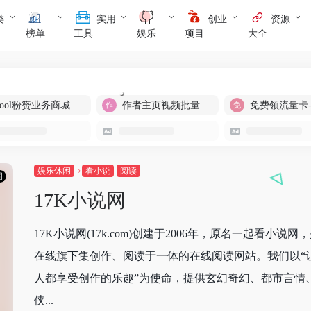
类
实用
创业
资源
榜单
工具
娱乐
项目
大全
cool粉赞业务商城【爆粉引流】
作者主页视频批量提取
免费领流量卡
娱乐休闲
看小说
阅读
国
17K小说网
17K小说网(17k.com)创建于2006年，原名一起看小说网
在线旗下集创作、阅读于一体的在线阅读网站。我们以“
人都享受创作的乐趣”为使命，提供玄幻奇幻、都市言情
侠...