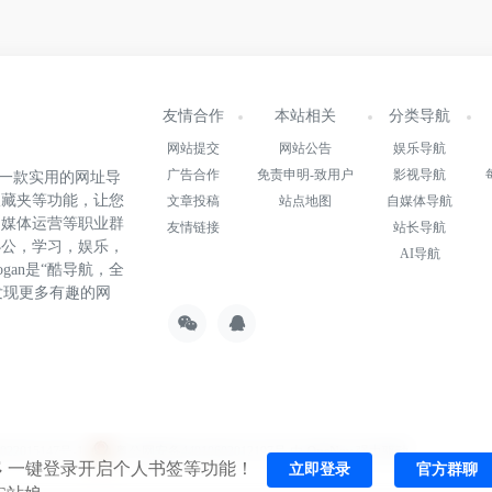
友情合作
本站相关
分类导航
网站提交
网站公告
娱乐导航
广告合作
免责申明-致用户
影视导航
.cn)是一款实用的网址导
收藏夹等功能，让您
文章投稿
站点地图
自媒体导航
自媒体运营等职业群
友情链接
站长导航
办公，学习，娱乐，
AI导航
gan是“酷导航，全
发现更多有趣的网
22015147号-1
粤公网安备44010602012197号
由
OneNav
强力驱动
一键登录开启个人书签等功能！
立即登录
官方群聊