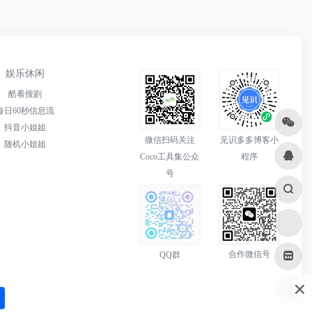
娱乐休闲
酷看搜剧
每日60秒信息流
抖音小姐姐
微信扫码关注
见识多多博客小
随机小姐姐
Coco工具集公众
程序
号
合作微信号
QQ群