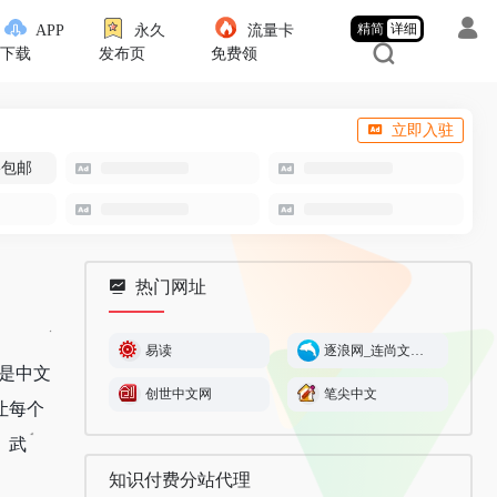
精简
详细
APP
永久
流量卡
下载
发布页
免费领
立即入驻
-包邮
热门网址
易读
逐浪网_连尚文学旗下网站
，是中文
创世中文网
笔尖中文
让每个
、武
知识付费分站代理