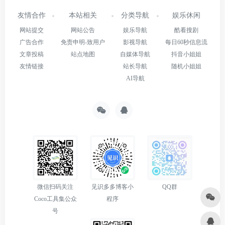
友情合作
本站相关
分类导航
娱乐休闲
网站提交
网站公告
娱乐导航
酷看搜剧
广告合作
免责申明-致用户
影视导航
每日60秒信息流
文章投稿
站点地图
自媒体导航
抖音小姐姐
友情链接
站长导航
随机小姐姐
AI导航
微信扫码关注
见识多多博客小
QQ群
Coco工具集公众
程序
号