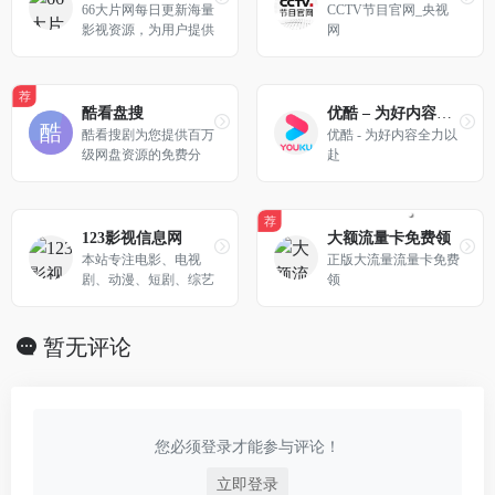
66大片网每日更新海量
CCTV节目官网_央视
影视资源，为用户提供
网
最新电影、热门动漫免
费高清在线观看，手机
端流畅播放，海量大片
荐
随心看。
酷看盘搜
优酷 – 为好内容全力以赴
酷看搜剧为您提供百万
优酷 - 为好内容全力以
级网盘资源的免费分
赴
享，专注于打造顶尖的
网盘搜索引擎，让您畅
享短剧、影视资源无
荐
忧。
123影视信息网
大额流量卡免费领
本站专注电影、电视
正版大流量流量卡免费
剧、动漫、短剧、综艺
领
信息查询，提供全面影
视剧情介绍与作品信
息，为您带来便捷的影
暂无评论
视内容参考。
您必须登录才能参与评论！
立即登录