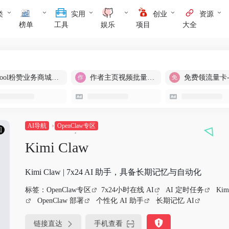
类
实用
创业
资源
榜单
工具
娱乐
项目
大全
cool粉赞业务商城【爆粉引流】
作者主页视频批量提取
免费领流量卡
AI导航
OpenClaw专区
国
Kimi Claw
Kimi Claw | 7x24 AI 助手，具备长期记忆与自动化
标签：
OpenClaw专区
7x24小时在线 AI
AI 定时任务
Kim
OpenClaw 部署
个性化 AI 助手
长期记忆 AI
链接直达
手机查看