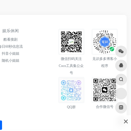
娱乐休闲
酷看搜剧
每日60秒信息流
抖音小姐姐
微信扫码关注
见识多多博客小
随机小姐姐
Coco工具集公众
程序
号
合作微信号
QQ群