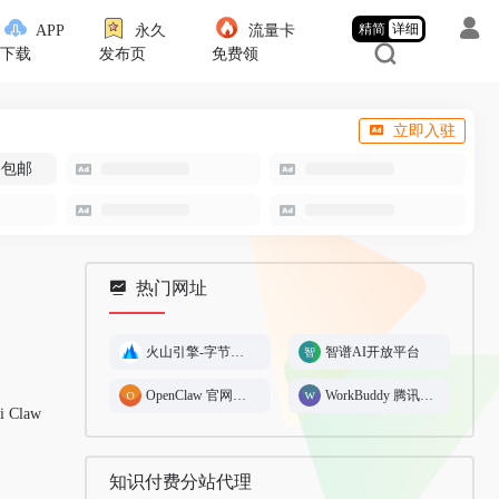
精简
详细
APP
永久
流量卡
下载
发布页
免费领
立即入驻
-包邮
热门网址
火山引擎-字节跳动旗下企业级云与AI服务平台
智谱AI开放平台
OpenClaw 官网—真正能做事的AI
WorkBuddy 腾讯版🦞AI 办公助手
i Claw
知识付费分站代理