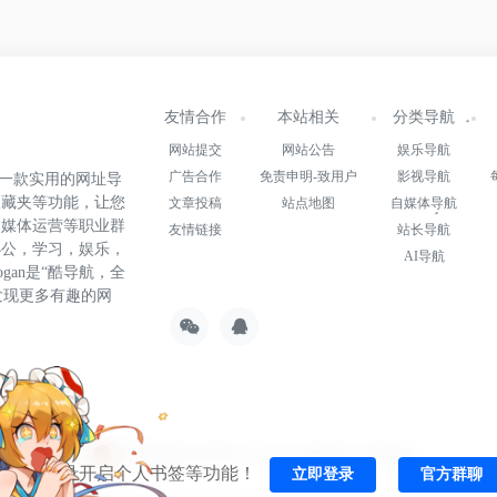
友情合作
本站相关
分类导航
网站提交
网站公告
娱乐导航
广告合作
免责申明-致用户
影视导航
.cn)是一款实用的网址导
收藏夹等功能，让您
文章投稿
站点地图
自媒体导航
自媒体运营等职业群
友情链接
站长导航
办公，学习，娱乐，
AI导航
gan是“酷导航，全
发现更多有趣的网
22015147号-1
粤公网安备44010602012197号
由
OneNav
强力驱动
一键登录开启个人书签等功能！
立即登录
官方群聊