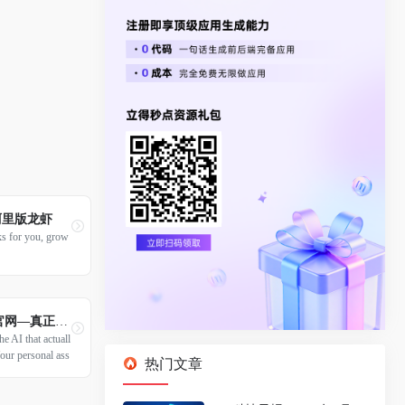
 阿里版龙虾
 for you, grow
—真正能做事的AI
 AI that actuall
Your personal ass
热门文章
atform.