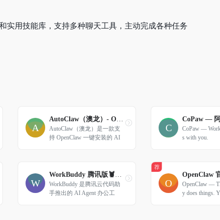
king 模型和实用技能库，支持多种聊天工具，主动完成各种任务
AutoClaw（澳龙）- OpenClaw一键安装 | 飞书集成 | AI助手下载
CoPaw —
AutoClaw（澳龙）是一款支
CoPaw — Works
持 OpenClaw 一键安装的 AI 
s with you.
助手工具，支持 Windows 与 
macOS，提供飞书集成、模型
热插拔、50+技能与AutoGLM
荐
浏览器自动化能力，小白也能
WorkBuddy 腾讯版🦞AI 办公助手
OpenClaw 官网
快速上手。
WorkBuddy 是腾讯云代码助
OpenClaw — The
手推出的 AI Agent 办公工
y does things. 
具，自主规划并交付多模态复
istant on any pl
杂任务结果，支持多 Agents 
并行工作，极致提效。