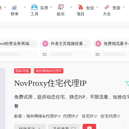
类
实用
创业
资源
榜单
工具
娱乐
项目
大全
cool粉赞业务商城【爆粉引流】
作者主页视频批量提取
免费领流量卡
国际导航
海外网络&代理IP
NovProxy住宅代理IP
免费试用，提供动态住宅、静态ISP、不限流量、短效住宅
餐
标签：
海外网络&代理IP
代理IP
住宅IP
住宅代理