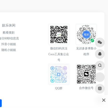
娱乐休闲
酷看搜剧
每日60秒信息流
抖音小姐姐
微信扫码关注
见识多多博客小
随机小姐姐
Coco工具集公众
程序
号
合作微信号
QQ群