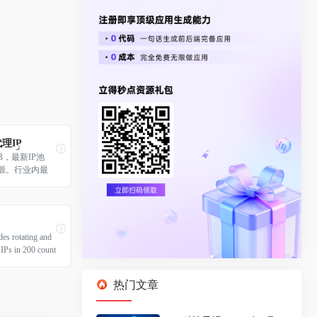
理IP
B，最新IP池
资源。行业内最
0+国家地区。
es rotating and 
l IPs in 200 count
热门文章