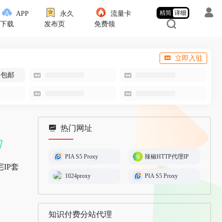
精简
详细
APP
永久
流量卡
下载
发布页
免费领
立即入驻
-包邮
热门网址
PIA S5 Proxy
辣椒HTTP代理IP
IP套
1024proxy
PIA S5 Proxy
知识付费分站代理