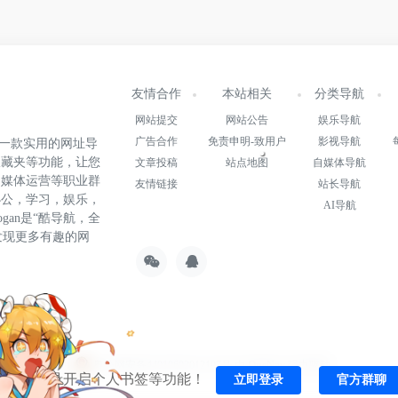
友情合作
本站相关
分类导航
网站提交
网站公告
娱乐导航
广告合作
免责申明-致用户
影视导航
.cn)是一款实用的网址导
收藏夹等功能，让您
文章投稿
站点地图
自媒体导航
自媒体运营等职业群
友情链接
站长导航
办公，学习，娱乐，
AI导航
gan是“酷导航，全
发现更多有趣的网
22015147号-1
粤公网安备44010602012197号
由
OneNav
强力驱动
一键登录开启个人书签等功能！
立即登录
官方群聊