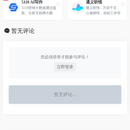
型助你高效了解文档内
5118 AI写作
通义听悟
容。
5118营销大数据通过提
通义听悟 - 万语千言，
取、分析互联网大数
心领神悟，你的工作学
据，为网站运营人、S
习AI助手。依托大模
EO关键词排名从业人
型，为每一个人提供全
员、新媒体从业者提供
新的音视频体验。
暂无评论
有价值的专业分析结果
及指引，让用户可以迅
速提升网络运营能力
您必须登录才能参与评论！
立即登录
暂无评论...