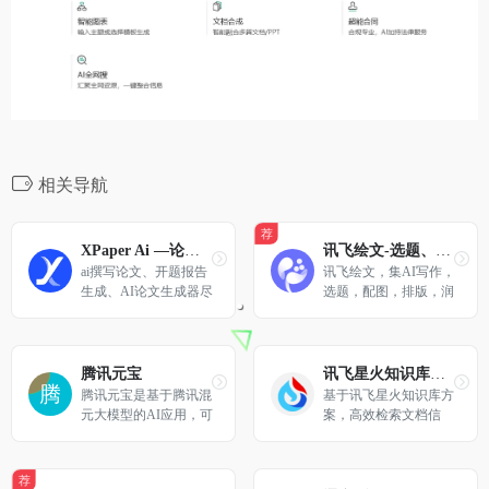
相关导航
荐
XPaper Ai —论文写作辅助指导平台
讯飞绘文-选题、配图、成文,一站式智能创作平台
ai撰写论文、开题报告
讯飞绘文，集AI写作，
生成、AI论文生成器尽
选题，配图，排版，润
在XPaper Ai论文写作
色，发布等功能为一体
辅助指导平台
的智能创作平台。通用
稿件30分钟生成，深度
稿件效率翻番。应用于
腾讯元宝
讯飞星火知识库文档问答
企业公众号，头条，新
腾讯元宝是基于腾讯混
基于讯飞星火知识库方
闻、等场景。释放创
元大模型的AI应用，可
案，高效检索文档信
意，让内容创作更轻
以帮你写作绘画文案翻
息，准确回答专业问
松！
译编程搜索阅读总结的
题。提供Al分析、阅
全能助手
读、问答工具，让大模
荐