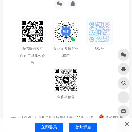
微信扫码关注
见识多多博客小
QQ群
Coco工具集公众
程序
号
合作微信号
Copyright © 2026
COOL全能导航
鄂ICP备2022015147号-1
粤公网安备
44010602012197号
由
OneNav
强力驱动
立即登录
官方群聊