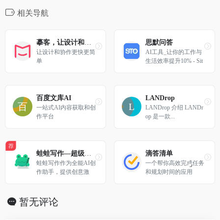
相关导航
摹客，让设计和协作更快更简单
思默问答
让设计和协作更快更简
AI工具_让你的工作与
单
生活效率提升10% - Sit
eSMO | 思默问答
百度文库AI
LANDrop
一站式AI内容获取和创
LANDrop 介绍 LANDr
作平台
op 是一款...
荐
蛙蛙写作—超级AI智能写作助手
滴答清单
蛙蛙写作作为全能AI创
一个帮你高效完成任务
作助手，提供创意激
和规划时间的应用
发、文本重构、小说转
剧本及视频生成等智能
服务，助您突破创作瓶
暂无评论
颈。