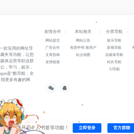
友情合作
本站相关
分类导航
网站提交
网站公告
娱乐导航
广告合作
免责申明-致用户
影视导航
.cn)是一款实用的网址导
收藏夹等功能，让您
文章投稿
站点地图
自媒体导航
自媒体运营等职业群
友情链接
站长导航
办公，学习，娱乐，
AI导航
gan是“酷导航，全
发现更多有趣的网
22015147号-1
粤公网安备44010602012197号
由
OneNav
强力驱动
一键登录开启个人书签等功能！
立即登录
官方群聊