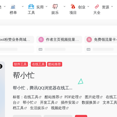
类
实用
创业
资源
榜单
工具
娱乐
项目
大全
cool粉赞业务商城【爆粉引流】
作者主页视频批量提取
免费领流量卡
软件工具
在线工具
酷站推荐
国
帮小忙
帮小忙，腾讯QQ浏览器在线工...
标签：
在线工具
酷站推荐
PDF处理
图片处理
在线工
台
帮小忙
开发工具
插件安装
数据换算
文本工
档工具
生活娱乐
视频处理