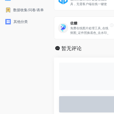
具，无需客户端在线一键使
用。拥有视频工具、音频工
数据收集/问卷/表单
具、图片工具、 PDF工具、
办公辅助、设计工具、文本工
其他分类
具、数字工具、加密工具、单
佐糖
位转换等等工具。同时拥有良
免费在线图片处理工具_在线
好的用户体验，为您的工作学
抠图_证件照换底色_去水印_
习提升效率！
照片修复
暂无评论