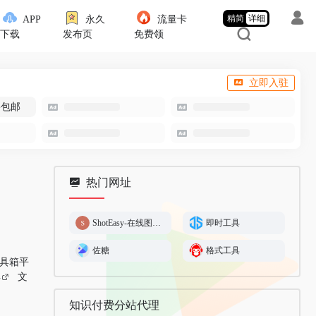
精简
详细
APP
永久
流量卡
下载
发布页
免费领
立即入驻
-包邮
热门网址
ShotEasy-在线图片编辑工具
即时工具
佐糖
格式工具
具箱平
具
文
知识付费分站代理