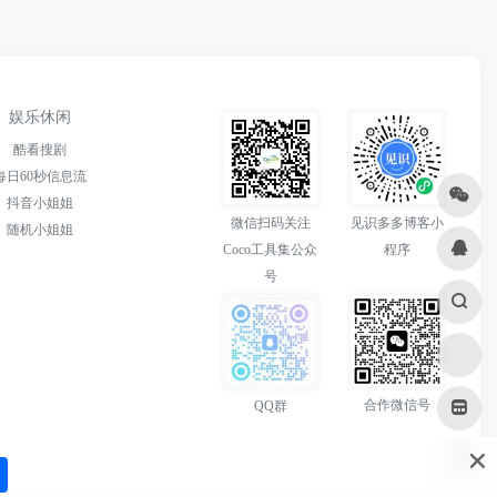
娱乐休闲
酷看搜剧
每日60秒信息流
抖音小姐姐
微信扫码关注
见识多多博客小
随机小姐姐
Coco工具集公众
程序
号
合作微信号
QQ群