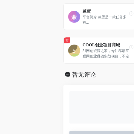
兼蛋
平台简介 兼蛋是一款任务多
福...
荐
COOL创业项目商城
51网创资源之家，专注移动互
联网创业赚钱实战项目，不定
期分享项目实战、项目思维、
案例，带你一起走向致富之
路。平台提供百万价值的实战
暂无评论
培训资料，精准引流爆粉实
战，实操网络知识项目，分享
流量变现的实操方法与技巧