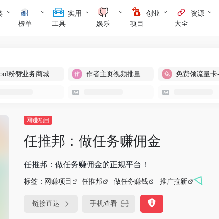
类
实用
创业
资源
榜单
工具
娱乐
项目
大全
cool粉赞业务商城【爆粉引流】
作者主页视频批量提取
免费领流量卡
网赚项目
任推邦：做任务赚佣金
任推邦：做任务赚佣金的正规平台！
标签：
网赚项目
任推邦
做任务赚钱
推广拉新
链接直达
手机查看