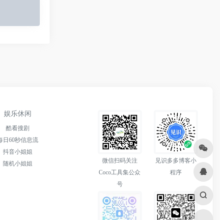
娱乐休闲
酷看搜剧
每日60秒信息流
抖音小姐姐
微信扫码关注
见识多多博客小
随机小姐姐
Coco工具集公众
程序
号