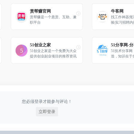
赏帮赚官网
牛客网
赏帮赚是一个悬赏、互助、兼
找工作神器|笔
职平台
验|实习招聘
一站解决
51创业之家
51分享网-
51创业之家是一个免费为大众
51技术分享
提供创业副业项目的推荐资讯
造，知识在于
平台，在这里可以学到最新前
沿的创业赚钱项目技巧，让您
少走弯路，快速变现。
您必须登录才能参与评论！
立即登录