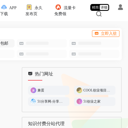
精简
详细
APP
永久
流量卡
下载
发布页
免费领
立即入驻
-包邮
热门网址
兼蛋
COOL创业项目商城
51分享网-分享创造价值
51创业之家
知识付费分站代理